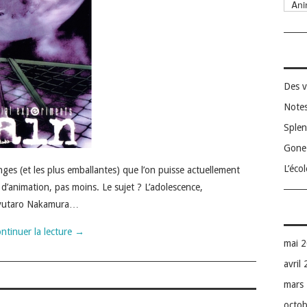
Catég
Des v
Notes
Splen
Gone 
L’éco
anges (et les plus emballantes) que l’on puisse actuellement
 d’animation, pas moins. Le sujet ? L’adolescence,
 Ryutaro Nakamura…
ntinuer la lecture
→
mai 
avril
mars
octo