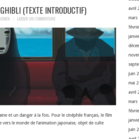
GHIBLI (TEXTE INTRODUCTIF)
avril
mars
GUINEN
LAISSER UN COMMENTAIRE
févri
janvi
déce
nove
sept
juin 
mai 
avril
mars
févri
ne et un danger à la fois. Pour le cinéphile français, le film
janvi
e vers le monde de l’animation japonaise, objet de culte
juin 
avril