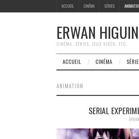
ACCUEIL
CINÉMA
SÉRIES
ANIMATI
ERWAN HIGUIN
CINÉMA, SÉRIES, JEUX VIDÉO, ETC.
ACCUEIL
CINÉMA
SÉRI
ANIMATION
SERIAL EXPERIM
ERWAN