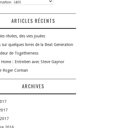
ories
ARTICLES RÉCENTS
ies rêvées, des vies jouées
 sur quelques livres de la Beat Generation
deur de Togetherness
Home : Entretien avec Steve Gaynor
le Roger Corman
ARCHIVES
2017
 2017
 2017
bre 2016