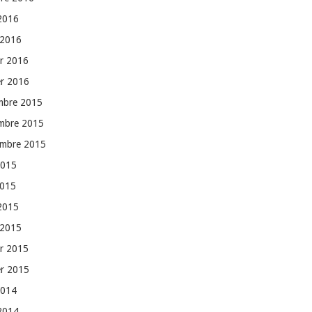
 2016
 2016
er 2016
er 2016
mbre 2015
mbre 2015
embre 2015
2015
2015
 2015
 2015
er 2015
er 2015
2014
 2014