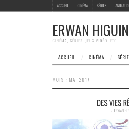
ACCUEIL
CINÉMA
SÉRIES
ANIMATI
ERWAN HIGUIN
CINÉMA, SÉRIES, JEUX VIDÉO, ETC.
ACCUEIL
CINÉMA
SÉRI
MOIS :
MAI 2017
DES VIES R
ERWAN HI