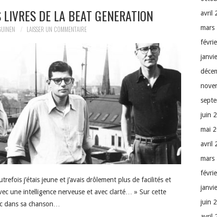
 LIVRES DE LA BEAT GENERATION
avril
mars
GUINEN
LAISSER UN COMMENTAIRE
févri
janvi
déce
nove
sept
juin 
mai 
avril
mars
févri
efois j’étais jeune et j’avais drôlement plus de facilités et
janvi
avec une intelligence nerveuse et avec clarté… » Sur cette
juin 
rc dans sa chanson…
avril