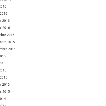
 2016
 2016
er 2016
er 2016
mbre 2015
mbre 2015
embre 2015
2015
2015
 2015
 2015
er 2015
er 2015
2014
 2014