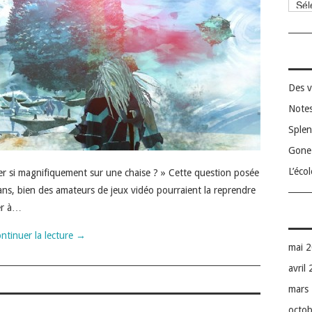
Catég
Des v
Notes
Splen
Gone 
L’éco
 si magnifiquement sur une chaise ? » Cette question posée
ns, bien des amateurs de jeux vidéo pourraient la reprendre
er à…
ntinuer la lecture
→
mai 
avril
mars
octo