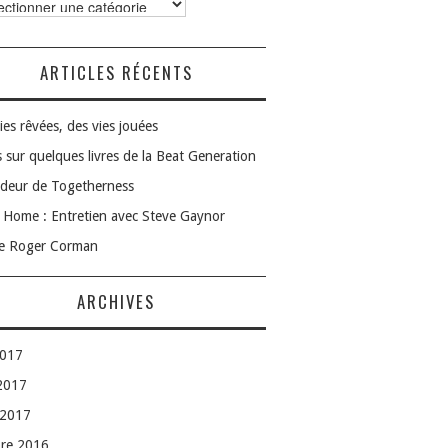
ories
ARTICLES RÉCENTS
ies rêvées, des vies jouées
 sur quelques livres de la Beat Generation
deur de Togetherness
Home : Entretien avec Steve Gaynor
le Roger Corman
ARCHIVES
2017
 2017
 2017
bre 2016