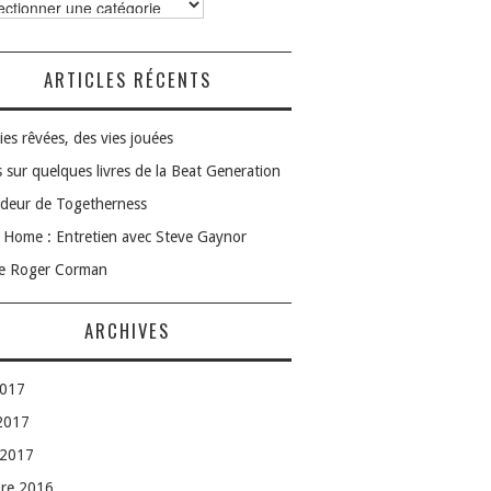
ories
ARTICLES RÉCENTS
ies rêvées, des vies jouées
 sur quelques livres de la Beat Generation
deur de Togetherness
Home : Entretien avec Steve Gaynor
le Roger Corman
ARCHIVES
2017
 2017
 2017
bre 2016