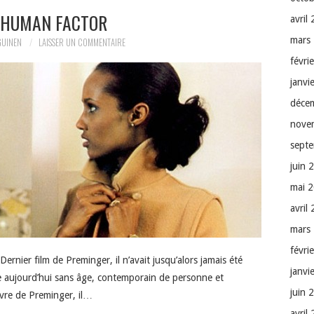
 HUMAN FACTOR
avril
mars
GUINEN
LAISSER UN COMMENTAIRE
févri
janvi
déce
nove
sept
juin 
mai 
avril
mars
févri
ernier film de Preminger, il n’avait jusqu’alors jamais été
janvi
le aujourd’hui sans âge, contemporain de personne et
juin 
vre de Preminger, il…
avril