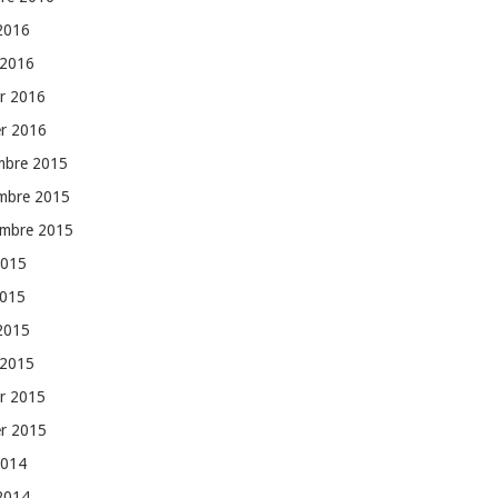
 2016
 2016
er 2016
er 2016
mbre 2015
mbre 2015
embre 2015
2015
2015
 2015
 2015
er 2015
er 2015
2014
 2014