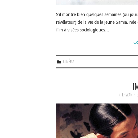
S’il montre bien quelques semaines (ou jours
révélateur) de la vie de la jeune Samia, née
film à visées sociologiques…
Co
CINÉMA
I
ERWAN HI