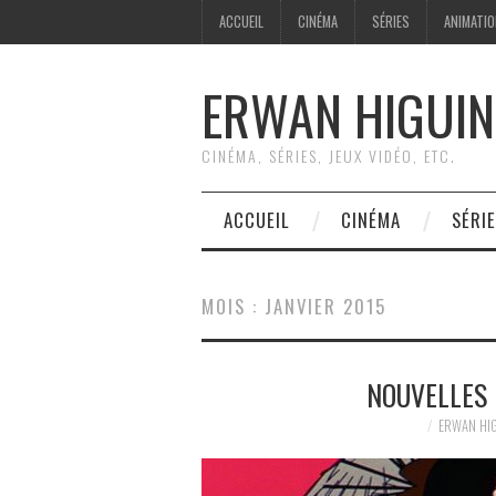
ACCUEIL
CINÉMA
SÉRIES
ANIMATI
ERWAN HIGUIN
CINÉMA, SÉRIES, JEUX VIDÉO, ETC.
ACCUEIL
CINÉMA
SÉRI
MOIS :
JANVIER 2015
NOUVELLES 
ERWAN HI