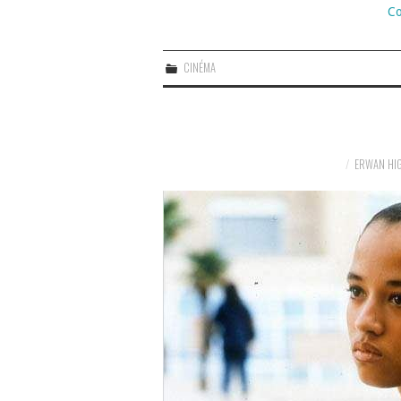
Co
CINÉMA
ERWAN HI