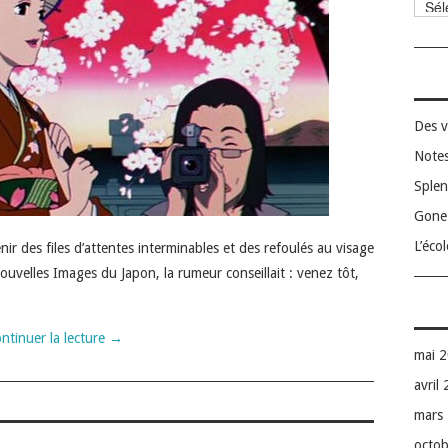
Catég
Des v
Notes
Splen
Gone 
L’éco
ir des files d’attentes interminables et des refoulés au visage
 Nouvelles Images du Japon, la rumeur conseillait : venez tôt,
ntinuer la lecture
→
mai 
avril
mars
octo