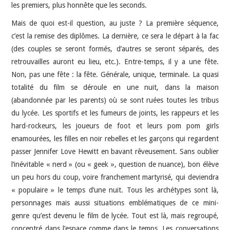
les premiers, plus honnête que les seconds.
Mais de quoi est-il question, au juste ? La première séquence,
c’est la remise des diplômes. La dernière, ce sera le départ à la fac
(des couples se seront formés, d’autres se seront séparés, des
retrouvailles auront eu lieu, etc.). Entre-temps, il y a une fête.
Non, pas une fête : la fête. Générale, unique, terminale. La quasi
totalité du film se déroule en une nuit, dans la maison
(abandonnée par les parents) où se sont ruées toutes les tribus
du lycée. Les sportifs et les fumeurs de joints, les rappeurs et les
hard-rockeurs, les joueurs de foot et leurs pom pom girls
enamourées, les filles en noir rebelles et les garçons qui regardent
passer Jennifer Love Hewitt en bavant rêveusement. Sans oublier
l’inévitable « nerd » (ou « geek », question de nuance), bon élève
un peu hors du coup, voire franchement martyrisé, qui deviendra
« populaire » le temps d’une nuit. Tous les archétypes sont là,
personnages mais aussi situations emblématiques de ce mini-
genre qu’est devenu le film de lycée. Tout est là, mais regroupé,
concentré dans l’espace comme dans le temps. Les conversations