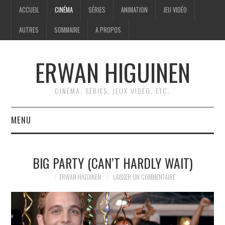
ACCUEIL
CINÉMA
SÉRIES
ANIMATION
JEU VIDÉO
AUTRES
SOMMAIRE
A PROPOS
ERWAN HIGUINEN
CINÉMA, SÉRIES, JEUX VIDÉO, ETC.
MENU
ACCUEIL
BIG PARTY (CAN’T HARDLY WAIT)
CINÉMA
ERWAN HIGUINEN
LAISSER UN COMMENTAIRE
SÉRIES
ANIMATION