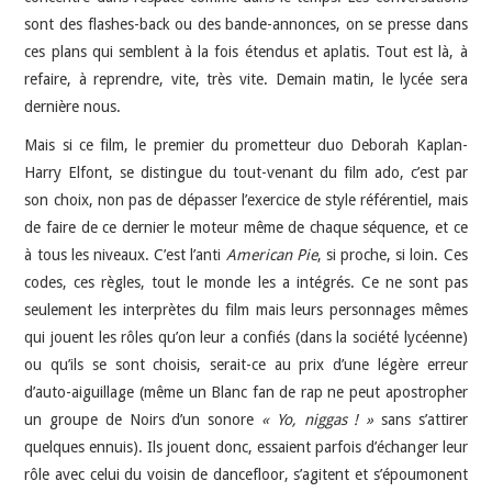
sont des flashes-back ou des bande-annonces, on se presse dans
ces plans qui semblent à la fois étendus et aplatis. Tout est là, à
refaire, à reprendre, vite, très vite. Demain matin, le lycée sera
dernière nous.
Mais si ce film, le premier du prometteur duo Deborah Kaplan-
Harry Elfont, se distingue du tout-venant du film ado, c’est par
son choix, non pas de dépasser l’exercice de style référentiel, mais
de faire de ce dernier le moteur même de chaque séquence, et ce
à tous les niveaux. C’est l’anti
American Pie
, si proche, si loin. Ces
codes, ces règles, tout le monde les a intégrés. Ce ne sont pas
seulement les interprètes du film mais leurs personnages mêmes
qui jouent les rôles qu’on leur a confiés (dans la société lycéenne)
ou qu’ils se sont choisis, serait-ce au prix d’une légère erreur
d’auto-aiguillage (même un Blanc fan de rap ne peut apostropher
un groupe de Noirs d’un sonore
« Yo, niggas ! »
sans s’attirer
quelques ennuis). Ils jouent donc, essaient parfois d’échanger leur
rôle avec celui du voisin de dancefloor, s’agitent et s’époumonent