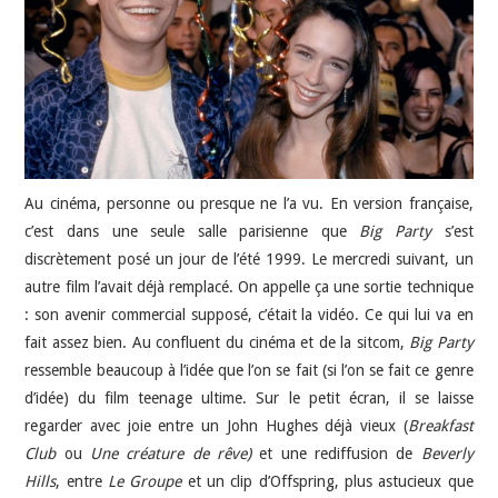
JEU VIDÉO
AUTRES
SOMMAIRE
Au cinéma, personne ou presque ne l’a vu. En version française,
A PROPOS
c’est dans une seule salle parisienne que
Big Party
s’est
discrètement posé un jour de l’été 1999. Le mercredi suivant, un
autre film l’avait déjà remplacé. On appelle ça une sortie technique
: son avenir commercial supposé, c’était la vidéo. Ce qui lui va en
fait assez bien. Au confluent du cinéma et de la sitcom,
Big Party
ressemble beaucoup à l’idée que l’on se fait (si l’on se fait ce genre
d’idée) du film teenage ultime. Sur le petit écran, il se laisse
regarder avec joie entre un John Hughes déjà vieux (
Breakfast
Club
ou
Une créature de rêve)
et une rediffusion de
Beverly
Hills
, entre
Le Groupe
et un clip d’Offspring, plus astucieux que