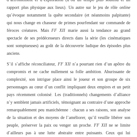
rapport plus physique aux lieux). Un autre sur le jeu de rôle
online
qu’évoque notamment la quête secondaire (et néanmoins palpitante)
qui nous change en chasseur de primes pourfendant sur commande de
féroces créatures. Mais
FF XII
marie aussi la tendance au grand
spectacle de ses prédécesseurs directs dans la série (les cinématiques
sont somptueuses) au goût de la découverte ludique des épisodes plus
anciens.
S’il s’affiche réconciliateur,
FF XII
n’a pourtant rien d’un apôtre du
compromis et ne cache nullement sa folle ambition. Ahurissante de
complexité, son intrigue place ainsi le joueur et son groupe de six
personnages au cœur d’un conflit impliquant deux empires et un petit
pays récemment colonisé. Les (traditionnels) changements d’alliance
n’y semblent jamais artificiels, témoignant au contraire d’une approche
remarquablement peu manichéenne : chacun a ses raisons, son analyse
de la situation et des moyens de l’améliorer, qu’il veuille libérer son
peuple, préserver la paix ou venger un proche.
FF XII
ne se limite
d’ailleurs pas à une lutte abstraite entre puissants. Ceux qui lui