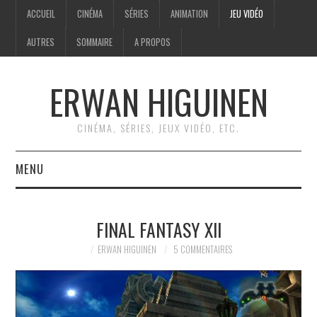
ACCUEIL
CINÉMA
SÉRIES
ANIMATION
JEU VIDÉO
AUTRES
SOMMAIRE
A PROPOS
ERWAN HIGUINEN
CINÉMA, SÉRIES, JEUX VIDÉO, ETC.
MENU
ACCUEIL
FINAL FANTASY XII
CINÉMA
ERWAN HIGUINEN
5 COMMENTAIRES
SÉRIES
ANIMATION