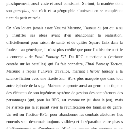
plastiquement, aussi vaste et aussi consistant. Surtout, la manière dont
son
gameplay
, son récit et sa géographie s’unissent en se complétant
tient du petit miracle.
On n’en louera jamais assez Yasumi Matsuno, l’auteur du jeu qui a su
y insuffler ses idées avant d’en abandonner la réalisation,
officiellement pour raison de santé, et de quitter Square Enix dans la
foulée – au générique, il n’est plus crédité que pour l’« histoire » et le
« concept » de
Final Fantasy XII
. Du RPG « tactique » (variante
centrée sur les batailles) qui l’a fait connaître,
Final Fantasy Tactics
,
Matsuno a repris l’univers d’Ivalice, mariant l’
heroic
fantasy
à la
science-fiction avec une fixette
Star Wars
plus marquée que dans tout
autre épisode de la saga. Matsuno emprunte aussi au genre « tactique »
des éléments de son ingénieux système de gestion des compétences des
personnages (qui, pour les RPG, est comme un jeu dans le jeu), mais
ne s’arrête pas là et paraît viser la réunification des familles du genre.
Un œil sur l’action-RPG, pour abandonner les combats aléatoires (les
ennemis sont désormais toujours visibles) et la séparation entre phases
d’affrontement et d’exploration (d’où un tempo plus soutenu et un