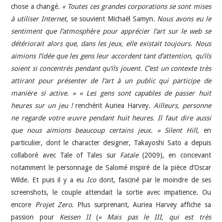
chose a changé.
« Toutes ces grandes corporations se sont mises
à utiliser Internet,
se souvient Michaël Samyn.
Nous avons eu le
sentiment que l’atmosphère pour apprécier l’art sur le web se
détériorait alors que, dans les jeux, elle existait toujours. Nous
aimions l’idée que les gens leur accordent tant d’attention, qu’ils
soient si concentrés pendant qu’ils jouent. C’est un contexte très
attirant pour présenter de l’art à un public qui participe de
manière si active. »
« Les gens sont capables de passer huit
heures sur un jeu !
renchérit Auriea Harvey.
Ailleurs, personne
ne regarde votre œuvre pendant huit heures. Il faut dire aussi
que nous aimions beaucoup certains jeux. »
Silent Hill
, en
particulier, dont le character designer, Takayoshi Sato a depuis
collaboré avec Tale of Tales sur
Fatale
(2009), en concevant
notamment le personnage de Salomé inspiré de la pièce d’Oscar
Wilde. Et puis il y a eu
Ico
dont, fasciné par le moindre de ses
screenshots, le couple attendait la sortie avec impatience. Ou
encore
Projet Zero
. Plus surprenant, Auriea Harvey affiche sa
passion pour
Kessen II
(
« Mais pas le III, qui est très