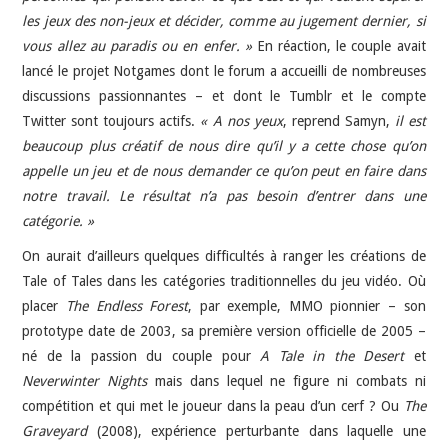
les jeux des non-jeux et décider, comme au jugement dernier, si
vous allez au paradis ou en enfer. »
En réaction, le couple avait
lancé le projet Notgames dont le forum a accueilli de nombreuses
discussions passionnantes – et dont le Tumblr et le compte
Twitter sont toujours actifs.
« A nos yeux
, reprend Samyn,
il est
beaucoup plus créatif de nous dire qu’il y a cette chose qu’on
appelle un jeu et de nous demander ce qu’on peut en faire dans
notre travail. Le résultat n’a pas besoin d’entrer dans une
catégorie. »
On aurait d’ailleurs quelques difficultés à ranger les créations de
Tale of Tales dans les catégories traditionnelles du jeu vidéo. Où
placer
The Endless Forest
, par exemple, MMO pionnier – son
prototype date de 2003, sa première version officielle de 2005 –
né de la passion du couple pour
A Tale in the Desert
et
Neverwinter Nights
mais dans lequel ne figure ni combats ni
compétition et qui met le joueur dans la peau d’un cerf ? Ou
The
Graveyard
(2008), expérience perturbante dans laquelle une