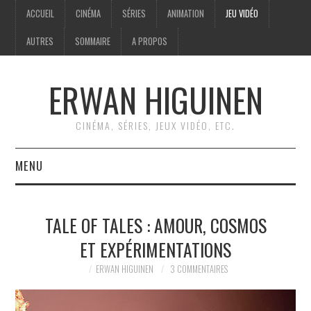
ACCUEIL
CINÉMA
SÉRIES
ANIMATION
JEU VIDÉO
AUTRES
SOMMAIRE
A PROPOS
ERWAN HIGUINEN
CINÉMA, SÉRIES, JEUX VIDÉO, ETC.
MENU
ACCUEIL
TALE OF TALES : AMOUR, COSMOS
CINÉMA
ET EXPÉRIMENTATIONS
SÉRIES
ERWAN HIGUINEN
3 COMMENTAIRES
ANIMATION