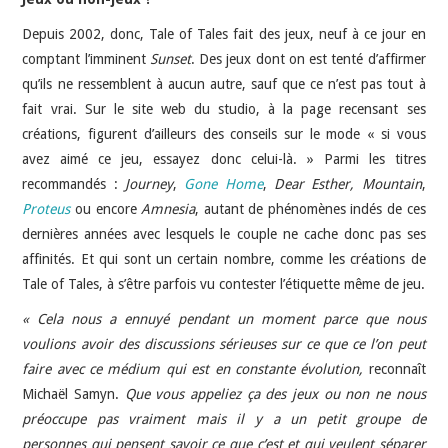
Depuis 2002, donc, Tale of Tales fait des jeux, neuf à ce jour en
comptant l’imminent
Sunset
. Des jeux dont on est tenté d’affirmer
qu’ils ne ressemblent à aucun autre, sauf que ce n’est pas tout à
fait vrai. Sur le site web du studio, à la page recensant ses
créations, figurent d’ailleurs des conseils sur le mode « si vous
avez aimé ce jeu, essayez donc celui-là. » Parmi les titres
recommandés :
Journey
,
Gone Home
,
Dear Esther, Mountain
,
Proteus
ou encore
Amnesia
, autant de phénomènes indés de ces
dernières années avec lesquels le couple ne cache donc pas ses
affinités. Et qui sont un certain nombre, comme les créations de
Tale of Tales, à s’être parfois vu contester l’étiquette même de jeu.
« Cela nous a ennuyé pendant un moment parce que nous
voulions avoir des discussions sérieuses sur ce que ce l’on peut
faire avec ce médium qui est en constante évolution,
reconnaît
Michaël Samyn.
Que vous appeliez ça des jeux ou non ne nous
préoccupe pas vraiment mais il y a un petit groupe de
personnes qui pensent savoir ce que c’est et qui veulent séparer