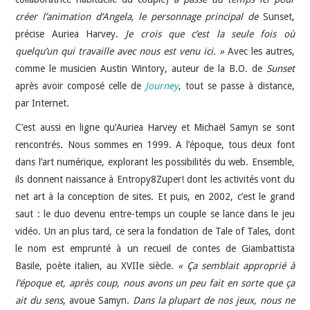
créer l’animation d’Angela, le personnage principal de
Sunset,
précise Auriea Harvey.
Je crois que c’est la seule fois où
quelqu’un qui travaille avec nous est venu ici. »
Avec les autres,
comme le musicien Austin Wintory, auteur de la B.O. de
Sunset
après avoir composé celle de
Journey
, tout se passe à distance,
par Internet.
C’est aussi en ligne qu’Auriea Harvey et Michaël Samyn se sont
rencontrés. Nous sommes en 1999. A l’époque, tous deux font
dans l’art numérique, explorant les possibilités du web. Ensemble,
ils donnent naissance à Entropy8Zuper! dont les activités vont du
net art à la conception de sites. Et puis, en 2002, c’est le grand
saut : le duo devenu entre-temps un couple se lance dans le jeu
vidéo. Un an plus tard, ce sera la fondation de Tale of Tales, dont
le nom est emprunté à un recueil de contes de Giambattista
Basile, poète italien, au XVIIe siècle.
« Ça semblait approprié à
l’époque et, après coup, nous avons un peu fait en sorte que ça
ait du sens
, avoue Samyn.
Dans la plupart de nos jeux, nous ne