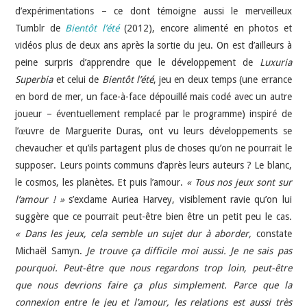
d’expérimentations – ce dont témoigne aussi le merveilleux
Tumblr de
Bientôt l’été
(2012), encore alimenté en photos et
vidéos plus de deux ans après la sortie du jeu. On est d’ailleurs à
peine surpris d’apprendre que le développement de
Luxuria
Superbia
et celui de
Bientôt l’été
, jeu en deux temps (une errance
en bord de mer, un face-à-face dépouillé mais codé avec un autre
joueur – éventuellement remplacé par le programme) inspiré de
l’œuvre de Marguerite Duras, ont vu leurs développements se
chevaucher et qu’ils partagent plus de choses qu’on ne pourrait le
supposer. Leurs points communs d’après leurs auteurs ? Le blanc,
le cosmos, les planètes. Et puis l’amour.
« Tous nos jeux sont sur
l’amour ! »
s’exclame Auriea Harvey, visiblement ravie qu’on lui
suggère que ce pourrait peut-être bien être un petit peu le cas.
« Dans les jeux, cela semble un sujet dur à aborder,
constate
Michaël Samyn.
Je trouve ça difficile moi aussi. Je ne sais pas
pourquoi. Peut-être que nous regardons trop loin, peut-être
que nous devrions faire ça plus simplement. Parce que la
connexion entre le jeu et l’amour, les relations est aussi très