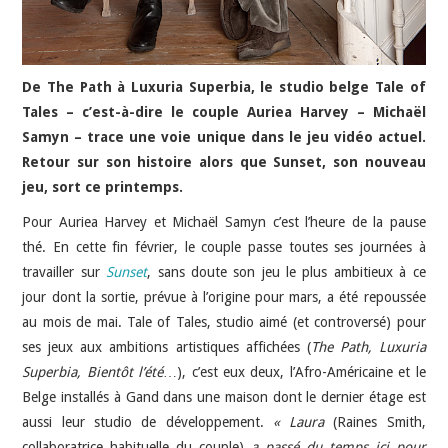
De The Path à Luxuria Superbia, le studio belge Tale of
Tales – c’est-à-dire le couple Auriea Harvey – Michaël
Samyn – trace une voie unique dans le jeu vidéo actuel.
Retour sur son histoire alors que Sunset, son nouveau
jeu, sort ce printemps.
Pour Auriea Harvey et Michaël Samyn c’est l’heure de la pause
thé. En cette fin février, le couple passe toutes ses journées à
travailler sur
Sunset
, sans doute son jeu le plus ambitieux à ce
jour dont la sortie, prévue à l’origine pour mars, a été repoussée
au mois de mai. Tale of Tales, studio aimé (et controversé) pour
ses jeux aux ambitions artistiques affichées (
The Path, Luxuria
Superbia, Bientôt l’été
…), c’est eux deux, l’Afro-Américaine et le
Belge installés à Gand dans une maison dont le dernier étage est
aussi leur studio de développement.
« Laura
(Raines Smith,
collaboratrice habituelle du couple)
a passé du temps ici pour