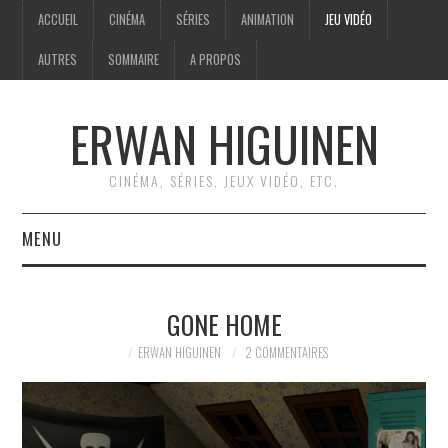
ACCUEIL
CINÉMA
SÉRIES
ANIMATION
JEU VIDÉO
AUTRES
SOMMAIRE
A PROPOS
ERWAN HIGUINEN
CINÉMA, SÉRIES, JEUX VIDÉO, ETC.
MENU
ACCUEIL
GONE HOME
CINÉMA
ERWAN HIGUINEN
2 COMMENTAIRES
SÉRIES
ANIMATION