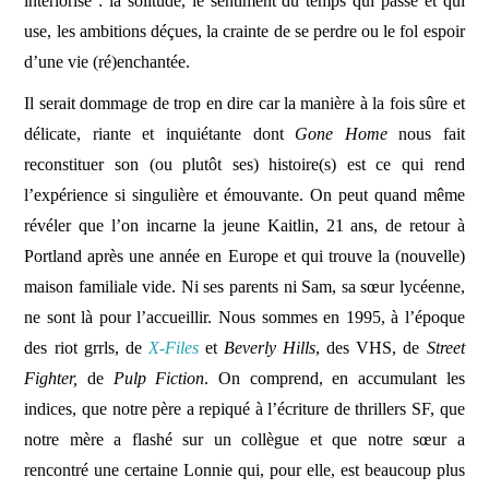
intériorisé : la solitude, le sentiment du temps qui passe et qui
use, les ambitions déçues, la crainte de se perdre ou le fol espoir
d’une vie (ré)enchantée.
Il serait dommage de trop en dire car la manière à la fois sûre et
délicate, riante et inquiétante dont
Gone Home
nous fait
reconstituer son (ou plutôt ses) histoire(s) est ce qui rend
l’expérience si singulière et émouvante. On peut quand même
révéler que l’on incarne la jeune Kaitlin, 21 ans, de retour à
Portland après une année en Europe et qui trouve la (nouvelle)
maison familiale vide. Ni ses parents ni Sam, sa sœur lycéenne,
ne sont là pour l’accueillir. Nous sommes en 1995, à l’époque
des riot grrls, de
X-Files
et
Beverly Hills
, des VHS, de
Street
Fighter,
de
Pulp Fiction
. On comprend, en accumulant les
indices, que notre père a repiqué à l’écriture de thrillers SF, que
notre mère a flashé sur un collègue et que notre sœur a
rencontré une certaine Lonnie qui, pour elle, est beaucoup plus