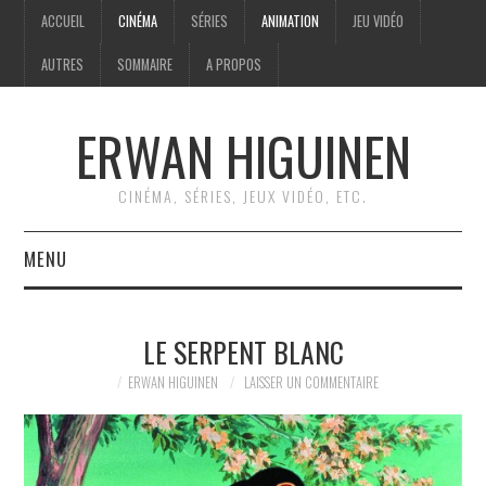
ACCUEIL
CINÉMA
SÉRIES
ANIMATION
JEU VIDÉO
AUTRES
SOMMAIRE
A PROPOS
ERWAN HIGUINEN
CINÉMA, SÉRIES, JEUX VIDÉO, ETC.
MENU
ACCUEIL
LE SERPENT BLANC
CINÉMA
ERWAN HIGUINEN
LAISSER UN COMMENTAIRE
SÉRIES
ANIMATION