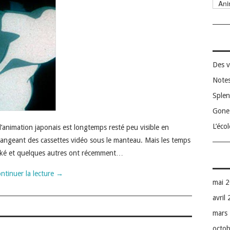
Catég
Des v
Notes
Splen
Gone 
L’éco
d’animation japonais est longtemps resté peu visible en
hangeant des cassettes vidéo sous le manteau. Mais les temps
oké et quelques autres ont récemment…
ntinuer la lecture
→
mai 
avril
mars
octo