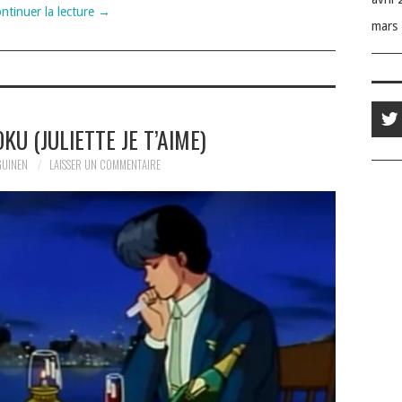
ntinuer la lecture
→
mars
KU (JULIETTE JE T’AIME)
GUINEN
LAISSER UN COMMENTAIRE