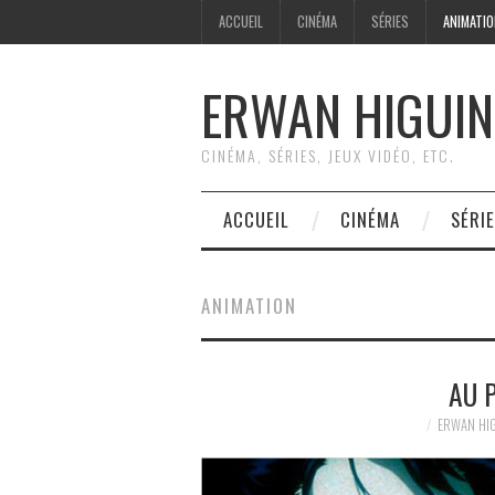
ACCUEIL
CINÉMA
SÉRIES
ANIMATI
ERWAN HIGUIN
CINÉMA, SÉRIES, JEUX VIDÉO, ETC.
ACCUEIL
CINÉMA
SÉRI
ANIMATION
AU 
ERWAN HI