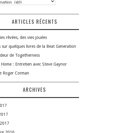
ories
ARTICLES RÉCENTS
ies rêvées, des vies jouées
 sur quelques livres de la Beat Generation
deur de Togetherness
Home : Entretien avec Steve Gaynor
le Roger Corman
ARCHIVES
2017
 2017
 2017
bre 2016