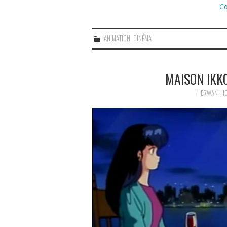
Co
ANIMATION
,
CINÉMA
MAISON IKKO
ERWAN HI