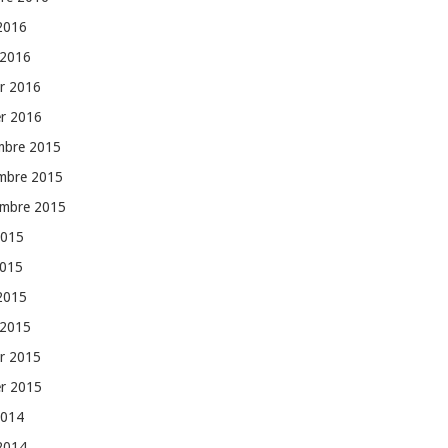
 2016
 2016
er 2016
er 2016
mbre 2015
mbre 2015
embre 2015
2015
2015
 2015
 2015
er 2015
er 2015
2014
 2014