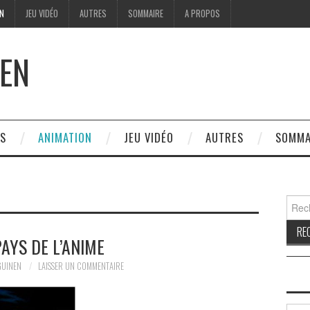
ON
JEU VIDÉO
AUTRES
SOMMAIRE
A PROPOS
EN
ES
ANIMATION
JEU VIDÉO
AUTRES
SOMMA
Reche
PAYS DE L’ANIME
GUINEN
LAISSER UN COMMENTAIRE