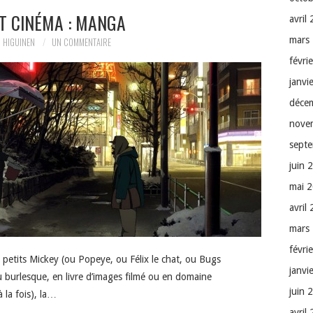
ET CINÉMA : MANGA
avril
mars
 HIGUINEN
UN COMMENTAIRE
févri
janvi
déce
nove
sept
juin 
mai 
avril
mars
févri
 petits Mickey (ou Popeye, ou Félix le chat, ou Bugs
janvi
burlesque, en livre d’images filmé ou en domaine
juin 
à la fois), la…
avril