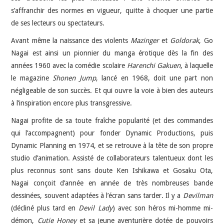
s’affranchir des normes en vigueur, quitte à choquer une partie
de ses lecteurs ou spectateurs.
Avant même la naissance des violents
Mazinger
et
Goldorak
, Go
Nagai est ainsi un pionnier du manga érotique dès la fin des
années 1960 avec la comédie scolaire
Harenchi Gakuen
, à laquelle
le magazine
Shonen Jump
, lancé en 1968, doit une part non
négligeable de son succès. Et qui ouvre la voie à bien des auteurs
à l’inspiration encore plus transgressive.
Nagai profite de sa toute fraîche popularité (et des commandes
qui l’accompagnent) pour fonder Dynamic Productions, puis
Dynamic Planning en 1974, et se retrouve à la tête de son propre
studio d’animation. Assisté de collaborateurs talentueux dont les
plus reconnus sont sans doute Ken Ishikawa et Gosaku Ota,
Nagai conçoit d’année en année de très nombreuses bande
dessinées, souvent adaptées à l’écran sans tarder. Il y a
Devilman
(décliné plus tard en
Devil Lady
) avec son héros mi-homme mi-
démon,
Cutie Honey
et sa jeune aventurière dotée de pouvoirs