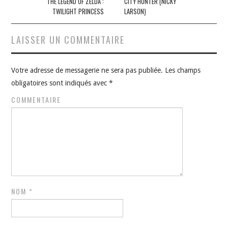
des
THE LEGEND OF ZELDA :
CITY HUNTER (NICKY
TWILIGHT PRINCESS
LARSON)
articles
LAISSER UN COMMENTAIRE
Votre adresse de messagerie ne sera pas publiée.
Les champs
obligatoires sont indiqués avec
*
COMMENTAIRE
NOM
*