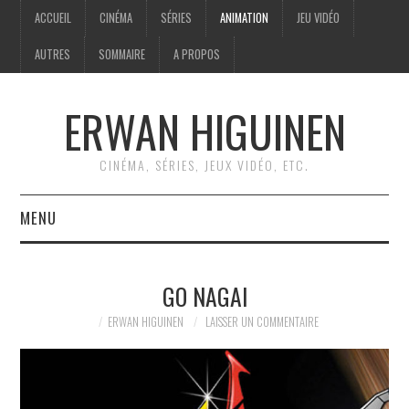
ACCUEIL
CINÉMA
SÉRIES
ANIMATION
JEU VIDÉO
AUTRES
SOMMAIRE
A PROPOS
ERWAN HIGUINEN
CINÉMA, SÉRIES, JEUX VIDÉO, ETC.
MENU
ACCUEIL
GO NAGAI
CINÉMA
ERWAN HIGUINEN
LAISSER UN COMMENTAIRE
SÉRIES
ANIMATION