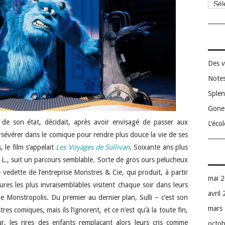
Catég
Des v
Notes
Splen
Gone 
de son état, décidait, après avoir envisagé de passer aux
L’éco
rsévérer dans le comique pour rendre plus douce la vie de ses
 le film s’appelait
Les Voyages de Sullivan
. Soixante ans plus
n L., suit un parcours semblable. Sorte de gros ours pelucheux
yé vedette de l’entreprise Monstres & Cie, qui produit, à partir
mai 
ures les plus invraisemblables visitent chaque soir dans leurs
avril
le de Monstropolis. Du premier au dernier plan, Sulli – c’est son
mars
 comiques, mais ils l’ignorent, et ce n’est qu’à la toute fin,
r, les rires des enfants remplaçant alors leurs cris comme
octo