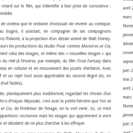
tard sur le film, qui s’identifie à leur prise de conscience :
avril
comédie.
mars
 de cinéma que le cinéaste choisissait de revenir au comique.
févri
’au bagne, il assistait, en compagnie de ses compagnons
janvi
 l’hilarité, à la projection d’un dessin animé de Walt Disney.
déce
illeurs les productions du studio Pixar comme
Monstres et Cie
,
nove
vient celui des images, et même des « nouvelles images » qui
 du réel (à l’inverse, par exemple, du film
Final Fantasy
dans
sept
mise en volume et en mouvement des jouets d’enfants. Avec
juin 
f et un rejet tout aussi appréciable du second degré (ici, on
mai 
’œil faciles).
avril
ée, plastiquement plus traditionnel, regardait les choses d’un
mars
hiro
d’Hayao Miyazaki, c’est avec la petite héroïne que l’on se
févri
et Cie
, de l’intérieur de l’image, on la voit venir. Ici, ce n’est
janvi
s apparitions nocturnes mais les images qui apprennent à vivre
r et décident de ne plus chercher à les effrayer.
juin 
avril