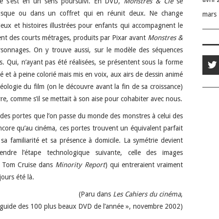
age s’est en un sens poursuivi. En DVD,
Monstres & Cie
se
isque ou dans un coffret qui en réunit deux. Ne change
mars
eux et histoires illustrées pour enfants qui accompagnent le
ent des courts métrages, produits par Pixar avant
Monstres &
rsonnages. On y trouve aussi, sur le modèle des séquences
 Qui, n’ayant pas été réalisées, se présentent sous la forme
et à peine colorié mais mis en voix, aux airs de dessin animé
chéologie du film (on le découvre avant la fin de sa croissance)
vre, comme s’il se mettait à son aise pour cohabiter avec nous.
t des portes que l’on passe du monde des monstres à celui des
ncore qu’au cinéma, ces portes trouvent un équivalent parfait
 sa familiarité et sa présence à domicile. La symétrie devient
endre l’étape technologique suivante, celle des images
de Tom Cruise dans
Minority Report
) qui entreraient vraiment
ours été là.
(Paru dans
Les Cahiers du cinéma
,
e guide des 100 plus beaux DVD de l’année », novembre 2002)