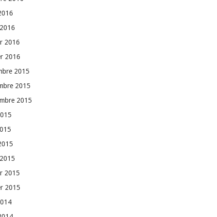
 2016
 2016
er 2016
er 2016
mbre 2015
mbre 2015
embre 2015
2015
2015
 2015
 2015
er 2015
er 2015
2014
 2014