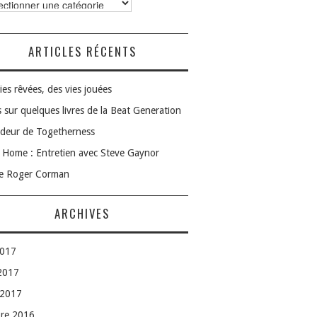
ories
ARTICLES RÉCENTS
ies rêvées, des vies jouées
 sur quelques livres de la Beat Generation
deur de Togetherness
Home : Entretien avec Steve Gaynor
le Roger Corman
ARCHIVES
2017
 2017
 2017
bre 2016