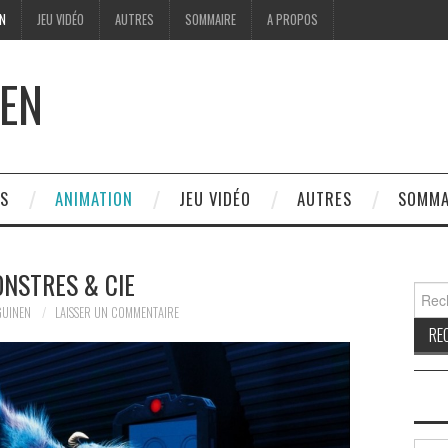
ON
JEU VIDÉO
AUTRES
SOMMAIRE
A PROPOS
EN
ES
ANIMATION
JEU VIDÉO
AUTRES
SOMMA
NSTRES & CIE
Reche
GUINEN
LAISSER UN COMMENTAIRE