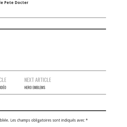
 de Pete Docter
CLE
NEXT ARTICLE
VIDÉO
HERO EMBLEMS
bliée.
Les champs obligatoires sont indiqués avec
*