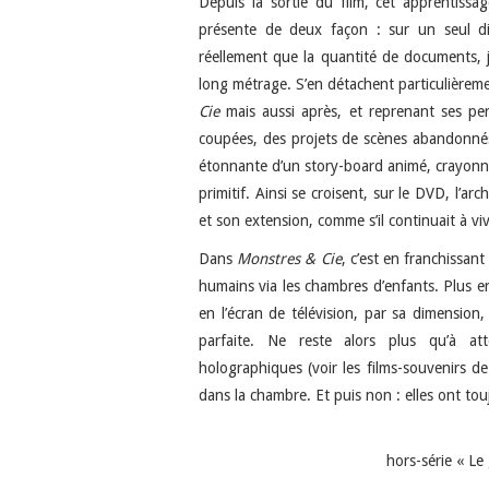
Depuis la sortie du film, cet apprentiss
présente de deux façon : sur un seul d
réellement que la quantité de documents, j
long métrage. S’en détachent particulièrem
Cie
mais aussi après, et reprenant ses pe
coupées, des projets de scènes abandonnés.
étonnante d’un story-board animé, crayonné 
primitif. Ainsi se croisent, sur le DVD, l’ar
et son extension, comme s’il continuait à vi
Dans
Monstres & Cie
, c’est en franchissan
humains via les chambres d’enfants. Plus e
en l’écran de télévision, par sa dimension,
parfaite. Ne reste alors plus qu’à att
holographiques (voir les films-souvenirs 
dans la chambre. Et puis non : elles ont touj
hors-série « L