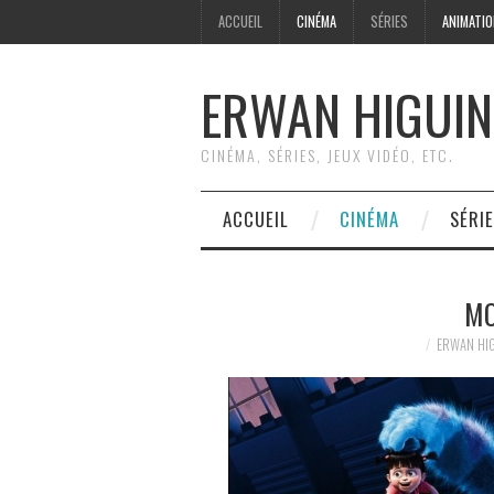
ACCUEIL
CINÉMA
SÉRIES
ANIMATI
ERWAN HIGUIN
CINÉMA, SÉRIES, JEUX VIDÉO, ETC.
ACCUEIL
CINÉMA
SÉRI
MO
ERWAN HI