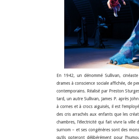
En 1942, un dénommé Sullivan, cinéaste 
drames à conscience sociale affichée, de pe
contemporains. Réalisé par Preston Sturges,
tard, un autre Sullivan, James P. après Joh
à cornes et à crocs aiguisés, il est l’emplo
des cris arrachés aux enfants que les créat
chambres, l’électricité qui fait vivre la vil
surnom – et ses congénères sont des monstres
qu’ils opteront délibérément pour l’humou