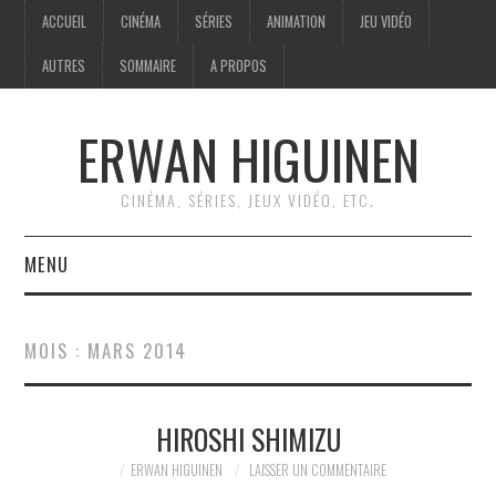
ACCUEIL
CINÉMA
SÉRIES
ANIMATION
JEU VIDÉO
AUTRES
SOMMAIRE
A PROPOS
ERWAN HIGUINEN
CINÉMA, SÉRIES, JEUX VIDÉO, ETC.
MENU
ACCUEIL
MOIS :
MARS 2014
CINÉMA
HIROSHI SHIMIZU
SÉRIES
ERWAN HIGUINEN
LAISSER UN COMMENTAIRE
ANIMATION