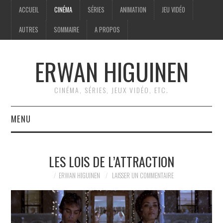
ACCUEIL
CINÉMA
SÉRIES
ANIMATION
JEU VIDÉO
AUTRES
SOMMAIRE
A PROPOS
ERWAN HIGUINEN
CINÉMA, SÉRIES, JEUX VIDÉO, ETC.
MENU
ACCUEIL
LES LOIS DE L’ATTRACTION
CINÉMA
ERWAN HIGUINEN
LAISSER UN COMMENTAIRE
SÉRIES
ANIMATION