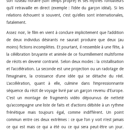
son fuseau horaire (son temps propre) et ses mythes fondateurs
qu’il retravaille en direct (exemple : l’idée du garçon idéal). Si les
relations échouent si souvent, c’est qu’elles sont internationales,
fatalement.
Assez noir, le film en vient à conclure implicitement que l’addition
de deux individus désirants ne saurait produire que deux (au
moins) fictions incomplètes. Et pourtant, il ressemble à une fête, à
la célébration bruyante et animée de ce fourmillement multiforme
de récits en devenir contrarié. Selon deux modes : la cristallisation
et l’accélération. La seconde est une projection ou un radotage de
l’imaginaire, la croissance d’une idée qui se détache du réel.
L’accélération, quant à elle, culmine dans l’impressionnante
séquence du récit de voyage livré par un garçon revenu d’Europe.
C’est un montage de fragments vidéo dépourvus de netteté
qu’accompagne une liste de faits et d’actions débitée à un rythme
frénétique mais toujours égal, comme indifférent. Un point
commun entre ces deux extrêmes : ce que l’on y voit n’est jamais
ce qui est mais ce qui a été ou ce qui sera peut-être un jour.