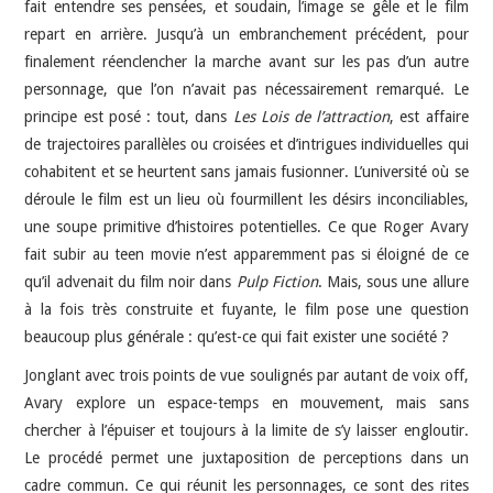
fait entendre ses pensées, et soudain, l’image se gêle et le film
repart en arrière. Jusqu’à un embranchement précédent, pour
finalement réenclencher la marche avant sur les pas d’un autre
personnage, que l’on n’avait pas nécessairement remarqué. Le
principe est posé : tout, dans
Les Lois de l’attraction
, est affaire
de trajectoires parallèles ou croisées et d’intrigues individuelles qui
cohabitent et se heurtent sans jamais fusionner. L’université où se
déroule le film est un lieu où fourmillent les désirs inconciliables,
une soupe primitive d’histoires potentielles. Ce que Roger Avary
fait subir au teen movie n’est apparemment pas si éloigné de ce
qu’il advenait du film noir dans
Pulp Fiction
. Mais, sous une allure
à la fois très construite et fuyante, le film pose une question
beaucoup plus générale : qu’est-ce qui fait exister une société ?
Jonglant avec trois points de vue soulignés par autant de voix off,
Avary explore un espace-temps en mouvement, mais sans
chercher à l’épuiser et toujours à la limite de s’y laisser engloutir.
Le procédé permet une juxtaposition de perceptions dans un
cadre commun. Ce qui réunit les personnages, ce sont des rites