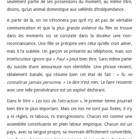
seulement partie de ses possessions du moment, au même titre,
disons, qu’un animal domestique aux velléités d’indépendance.
A partir de là, on ne s’étonnera pas qu’il n’y ait pas de véritable
communication et que la plus grande violence du film se trouve
dans les moments où se constate dans la douleur une non-
reconnaissance. Une fille se précipite vers celui qu’elle croit aimer,
mais il l’a oubliée. Un garçon se présente au téléphone, mais son
interlocuteur ignore qui
« Paul »
peut bien être. Sans même parler
du suicide d’une amoureuse non identifiée. Une phrase revient,
idéalement banale, qui résume bien cet état de fait :
« Tu ne
connaîtras jamais personne. »
Le dire n’est rien. Le faire ressentir
avec une telle persévérance est un exploit déchirant.
Dans le titre
« Les lois de l’attraction »
, le premier terme pourrait
bien être le plus important. Mais ces lois ne sont pas fixées, il n’y
a ni règles, ni tabous, ni transgressions. Chacun est comme une
assemblée constituante en plein labeur empirique. Chacun est un
pays, avec sa langue propre, sa monnaie difficilement convertible,