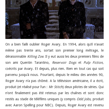
JEU VIDÉO
AUTRES
SOMMAIRE
On a bien failli oublier Roger Avary. En 1994, alors qu’il n’avait
A PROPOS
même pas trente ans, sortait son premier long métrage, le
déraisonnable
Killing Zoe
. Il y eut aussi les deux premiers films de
son ami Quentin Tarantino,
Reservoir Dogs
et
Pulp Fiction
,
coécrits par Avary. Et depuis, plus rien. Rien en tout cas qui soit
parvenu jusqu’à nous. Pourtant, depuis le milieu des années 90,
Roger Avary n’a pas chômé. A la télévision américaine, il a écrit,
produit (et réalisé pour l’un :
Mr Stitch
) deux pilotes de séries. Qui
n’ont finalement pas été retenus par les chaînes et sont donc
restés au stade de téléfilms uniques (y compris
Odd Jobs
, produit
avec Aaron Spelling pour NBC). Depuis, Roger Avary est revenu