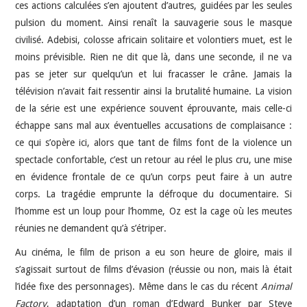
ces actions calculées s’en ajoutent d’autres, guidées par les seules
pulsion du moment. Ainsi renaît la sauvagerie sous le masque
civilisé. Adebisi, colosse africain solitaire et volontiers muet, est le
moins prévisible. Rien ne dit que là, dans une seconde, il ne va
pas se jeter sur quelqu’un et lui fracasser le crâne. Jamais la
télévision n’avait fait ressentir ainsi la brutalité humaine. La vision
de la série est une expérience souvent éprouvante, mais celle-ci
échappe sans mal aux éventuelles accusations de complaisance :
ce qui s’opère ici, alors que tant de films font de la violence un
spectacle confortable, c’est un retour au réel le plus cru, une mise
en évidence frontale de ce qu’un corps peut faire à un autre
corps. La tragédie emprunte la défroque du documentaire. Si
l’homme est un loup pour l’homme, Oz est la cage où les meutes
réunies ne demandent qu’à s’étriper.
Au cinéma, le film de prison a eu son heure de gloire, mais il
s’agissait surtout de films d’évasion (réussie ou non, mais là était
l’idée fixe des personnages). Même dans le cas du récent
Animal
Factory
, adaptation d’un roman d’Edward Bunker par Steve