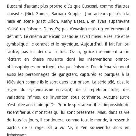
Buscemi d’autant plus proche d’
Oz
que Buscemi, comme d’autres
cinéastes (Nick Gomez, Barbara Kopple…) ou acteurs passés à la
mise en scène (Matt Dillon, Kathy Bates..), en avait auparavant
réalisé un épisode. Dans
Oz
, pas d’évasion mais un enfermement
définitif. Le cinéma américain classique savait mêler le réaliste et le
symbolique, le concret et le mythique. Aujourd’hui, il fait l’un ou
l’autre, pas les deux à la fois. Oz si, grâce notamment à un
récitant en chaise roulante dont les interventions onirico-
philosophiques ponctuent chaque épisode. Du cinéma viennent
aussi les personnages de gangsters, capturés et parqués à la
télévision comme ils le sont dans leur prison. La série télé, c’est le
règne du systématisme enivrant, de la répétition folle, des
variations infimes, de l’invention sous contrainte. Aucune autre
n’est allée aussi loin qu’
Oz
. Pour le spectateur, il est impossible de
s’identifier aux monstres qui lui sont présentés. Mais, dans sa vie
de tous les jours, il continuera, comme tout le monde, à ressentir
parfois de la rage. S’il a vu
Oz
, il s’en souviendra alors en
frémissant.