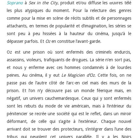
Soprano
à
Sex in the City
, produit et/ou diffuse les œuvres télé
les plus atypiques du moment. Pour la relecture des genres
comme pour la mise en scène de récits subtils et de personnages
attachants, en termes de popularité et d’imagination, les séries se
sont peu à peu hissées à la hauteur du cinéma, jusqu’à le
dépasser parfois. Et
Oz
en constitue l’avant-garde.
Oz est une prison où sont enfermés des criminels endurcis,
assassins, violeurs, trafiquants de drogues. La série n’en sort pas,
et nous y enferme avec ces hommes condamnés à de lourdes
peines. Au cinéma, il y eut
Le Magicien d’Oz
. Cette fois, on ne
passe pas de l’autre côté de l’arc-en ciel mais des murs de la
prison. Et l’on n’y découvre pas un monde féerique mais, en
négatif, un univers cauchemardesque. Ceux qui y sont enfermés
sont les rebuts du mode de vie américain, mais à l’intérieur du
pénitencier se recrée une société qui est le reflet, dans un miroir
déformant, de celle qui s’agite à l’extérieur. Chaque nouvel
arrivant doit se trouver des protecteurs, s’intégrer dans l’une des
tribus qui peuplent cet univers parallèle. Il y a les Noirs