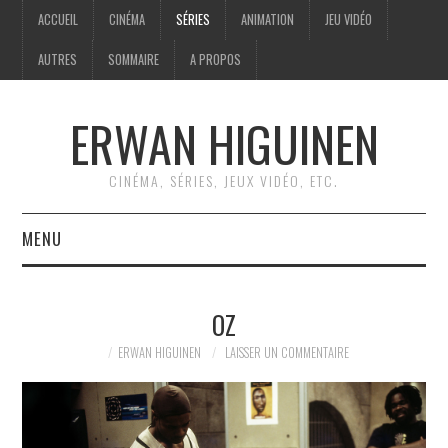
ACCUEIL
CINÉMA
SÉRIES
ANIMATION
JEU VIDÉO
AUTRES
SOMMAIRE
A PROPOS
ERWAN HIGUINEN
CINÉMA, SÉRIES, JEUX VIDÉO, ETC.
MENU
ACCUEIL
OZ
CINÉMA
ERWAN HIGUINEN
LAISSER UN COMMENTAIRE
SÉRIES
ANIMATION