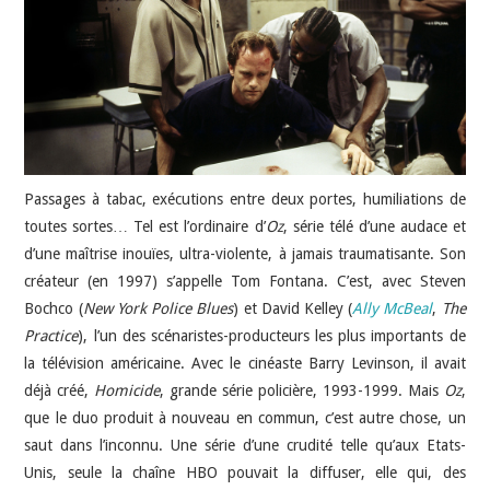
JEU VIDÉO
AUTRES
SOMMAIRE
Passages à tabac, exécutions entre deux portes, humiliations de
A PROPOS
toutes sortes… Tel est l’ordinaire d’
Oz
, série télé d’une audace et
d’une maîtrise inouïes, ultra-violente, à jamais traumatisante. Son
créateur (en 1997) s’appelle Tom Fontana. C’est, avec Steven
Bochco (
New York Police Blues
) et David Kelley (
Ally McBeal
,
The
Practice
), l’un des scénaristes-producteurs les plus importants de
la télévision américaine. Avec le cinéaste Barry Levinson, il avait
déjà créé,
Homicide
, grande série policière, 1993-1999. Mais
Oz
,
que le duo produit à nouveau en commun, c’est autre chose, un
saut dans l’inconnu. Une série d’une crudité telle qu’aux Etats-
Unis, seule la chaîne HBO pouvait la diffuser, elle qui, des