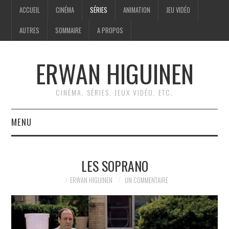
ACCUEIL
CINÉMA
SÉRIES
ANIMATION
JEU VIDÉO
AUTRES
SOMMAIRE
A PROPOS
ERWAN HIGUINEN
CINÉMA, SÉRIES, JEUX VIDÉO, ETC.
MENU
ACCUEIL
LES SOPRANO
CINÉMA
ERWAN HIGUINEN
UN COMMENTAIRE
SÉRIES
ANIMATION