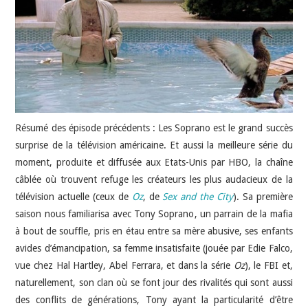
JEU VIDÉO
AUTRES
SOMMAIRE
Résumé des épisode précédents : Les Soprano est le grand succès
A PROPOS
surprise de la télévision américaine. Et aussi la meilleure série du
moment, produite et diffusée aux Etats-Unis par HBO, la chaîne
câblée où trouvent refuge les créateurs les plus audacieux de la
télévision actuelle (ceux de
Oz
, de
Sex and the City
). Sa première
saison nous familiarisa avec Tony Soprano, un parrain de la mafia
à bout de souffle, pris en étau entre sa mère abusive, ses enfants
avides d’émancipation, sa femme insatisfaite (jouée par Edie Falco,
vue chez Hal Hartley, Abel Ferrara, et dans la série
Oz
), le FBI et,
naturellement, son clan où se font jour des rivalités qui sont aussi
des conflits de générations, Tony ayant la particularité d’être