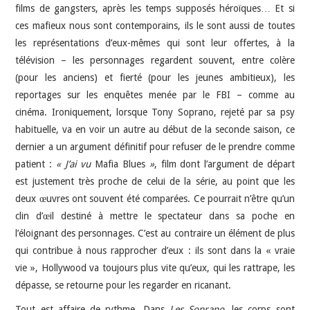
films de gangsters, après les temps supposés héroïques… Et si
ces mafieux nous sont contemporains, ils le sont aussi de toutes
les représentations d’eux-mêmes qui sont leur offertes, à la
télévision – les personnages regardent souvent, entre colère
(pour les anciens) et fierté (pour les jeunes ambitieux), les
reportages sur les enquêtes menée par le FBI – comme au
cinéma. Ironiquement, lorsque Tony Soprano, rejeté par sa psy
habituelle, va en voir un autre au début de la seconde saison, ce
dernier a un argument définitif pour refuser de le prendre comme
patient :
« J’ai vu
Mafia Blues
»
, film dont l’argument de départ
est justement très proche de celui de la série, au point que les
deux œuvres ont souvent été comparées. Ce pourrait n’être qu’un
clin d’œil destiné à mettre le spectateur dans sa poche en
l’éloignant des personnages. C’est au contraire un élément de plus
qui contribue à nous rapprocher d’eux : ils sont dans la « vraie
vie », Hollywood va toujours plus vite qu’eux, qui les rattrape, les
dépasse, se retourne pour les regarder en ricanant.
Tout est affaire de rythme. Dans
Les Soprano
, les corps sont