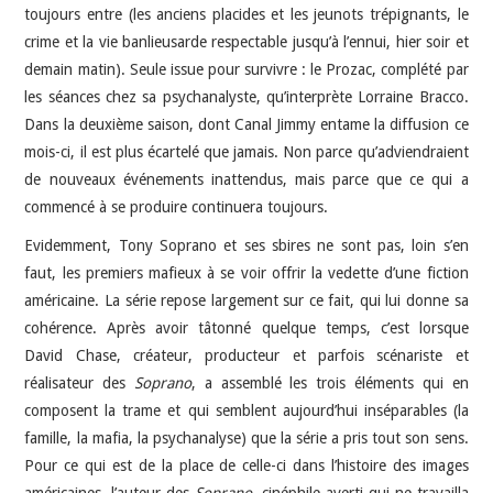
toujours entre (les anciens placides et les jeunots trépignants, le
crime et la vie banlieusarde respectable jusqu’à l’ennui, hier soir et
demain matin). Seule issue pour survivre : le Prozac, complété par
les séances chez sa psychanalyste, qu’interprète Lorraine Bracco.
Dans la deuxième saison, dont Canal Jimmy entame la diffusion ce
mois-ci, il est plus écartelé que jamais. Non parce qu’adviendraient
de nouveaux événements inattendus, mais parce que ce qui a
commencé à se produire continuera toujours.
Evidemment, Tony Soprano et ses sbires ne sont pas, loin s’en
faut, les premiers mafieux à se voir offrir la vedette d’une fiction
américaine. La série repose largement sur ce fait, qui lui donne sa
cohérence. Après avoir tâtonné quelque temps, c’est lorsque
David Chase, créateur, producteur et parfois scénariste et
réalisateur des
Soprano
, a assemblé les trois éléments qui en
composent la trame et qui semblent aujourd’hui inséparables (la
famille, la mafia, la psychanalyse) que la série a pris tout son sens.
Pour ce qui est de la place de celle-ci dans l’histoire des images
américaines, l’auteur des
Soprano
, cinéphile averti qui ne travailla