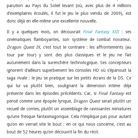
parution au Pays du Soleil levant (où, avec plus de 4 millions
d’exemplaires écoulés, il fut le jeu le plus vendu de 2009), est
donc déjà en elle-même une excellente nouvelle.
Il y a quelques mois, on découvrait
Final Fantasy XIII
: ses
cinématiques flamboyantes, son système de combat novateur.
Dragon Quest IX
, c’est tout le contraire : les affrontements (au
tour par tour) y sont des plus classiques et le jeu ne fait
aucunement dans la surenchère technologique. Ses concepteurs
ignorent d’ailleurs superbement les consoles HD où s’épanouit la
saga rivale : le jeu se pratique sur les petits écrans de la DS. Ce
qui lui va plutôt bien, soulignant la dimension intime déjà
présente dans les épisodes précédents. Car, si
Final Fantasy
est
pensé comme une épopée lyrique,
Dragon Quest
serait plutôt un
recueil de contes, plutôt un assemblage de ravissantes miniatures
qu’une fresque fantasmagorique. Cela n’implique pas pour autant
qu’on en verrait vite le bout : en ce qui nous concerne, c’est au
bout de 52 heures qu’on découvrit la fin du récit.