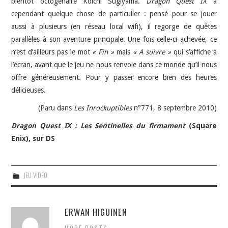
bientôt octogénaire Koichi Sugiyama.
Dragon Quest IX
a
cependant quelque chose de particulier : pensé pour se jouer
aussi à plusieurs (en réseau local wifi), il regorge de quêtes
parallèles à son aventure principale. Une fois celle-ci achevée, ce
n’est d’ailleurs pas le mot
« Fin »
mais
« A suivre »
qui s’affiche à
l’écran, avant que le jeu ne nous renvoie dans ce monde qu’il nous
offre généreusement. Pour y passer encore bien des heures
délicieuses.
(Paru dans
Les Inrockuptibles
n°771, 8 septembre 2010)
Dragon Quest IX : Les Sentinelles du firmament
(Square
Enix), sur DS
JEU VIDÉO
ERWAN HIGUINEN