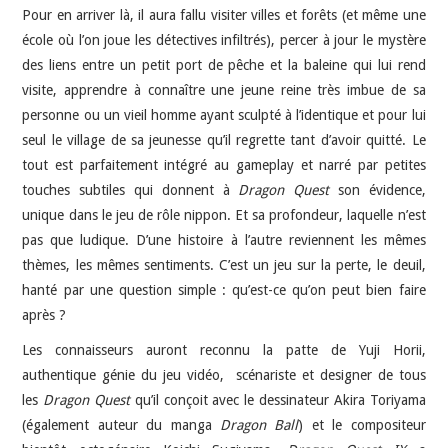
Pour en arriver là, il aura fallu visiter villes et forêts (et même une
école où l’on joue les détectives infiltrés), percer à jour le mystère
des liens entre un petit port de pêche et la baleine qui lui rend
visite, apprendre à connaître une jeune reine très imbue de sa
personne ou un vieil homme ayant sculpté à l’identique et pour lui
seul le village de sa jeunesse qu’il regrette tant d’avoir quitté. Le
tout est parfaitement intégré au gameplay et narré par petites
touches subtiles qui donnent à
Dragon Quest
son évidence,
unique dans le jeu de rôle nippon. Et sa profondeur, laquelle n’est
pas que ludique. D’une histoire à l’autre reviennent les mêmes
thèmes, les mêmes sentiments. C’est un jeu sur la perte, le deuil,
hanté par une question simple : qu’est-ce qu’on peut bien faire
après ?
Les connaisseurs auront reconnu la patte de Yuji Horii,
authentique génie du jeu vidéo, scénariste et designer de tous
les
Dragon Quest
qu’il conçoit avec le dessinateur Akira Toriyama
(également auteur du manga
Dragon Ball
) et le compositeur