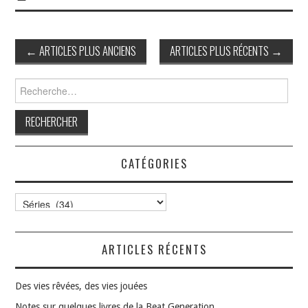
Navigation
←
ARTICLES PLUS ANCIENS
ARTICLES PLUS RÉCENTS
→
des
articles
Rechercher :
CATÉGORIES
Catégories
ARTICLES RÉCENTS
Des vies rêvées, des vies jouées
Notes sur quelques livres de la Beat Generation