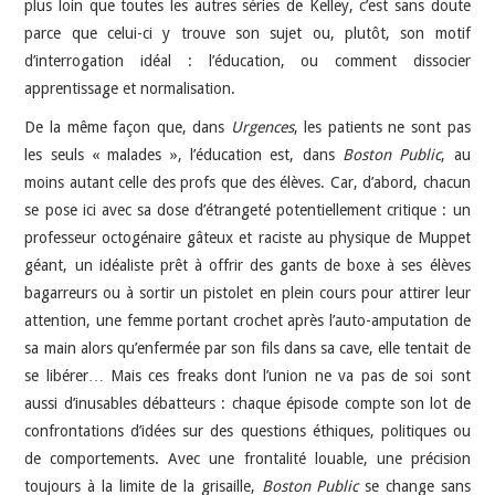
plus loin que toutes les autres séries de Kelley, c’est sans doute
parce que celui-ci y trouve son sujet ou, plutôt, son motif
d’interrogation idéal : l’éducation, ou comment dissocier
apprentissage et normalisation.
De la même façon que, dans
Urgences
, les patients ne sont pas
les seuls « malades », l’éducation est, dans
Boston Public
, au
moins autant celle des profs que des élèves. Car, d’abord, chacun
se pose ici avec sa dose d’étrangeté potentiellement critique : un
professeur octogénaire gâteux et raciste au physique de Muppet
géant, un idéaliste prêt à offrir des gants de boxe à ses élèves
bagarreurs ou à sortir un pistolet en plein cours pour attirer leur
attention, une femme portant crochet après l’auto-amputation de
sa main alors qu’enfermée par son fils dans sa cave, elle tentait de
se libérer… Mais ces freaks dont l’union ne va pas de soi sont
aussi d’inusables débatteurs : chaque épisode compte son lot de
confrontations d’idées sur des questions éthiques, politiques ou
de comportements. Avec une frontalité louable, une précision
toujours à la limite de la grisaille,
Boston Public
se change sans