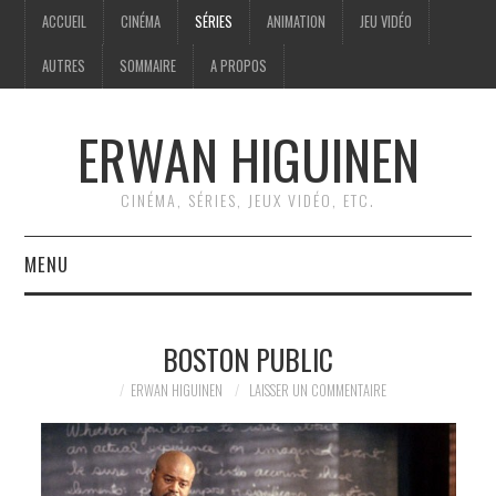
ACCUEIL
CINÉMA
SÉRIES
ANIMATION
JEU VIDÉO
AUTRES
SOMMAIRE
A PROPOS
ERWAN HIGUINEN
CINÉMA, SÉRIES, JEUX VIDÉO, ETC.
MENU
ACCUEIL
BOSTON PUBLIC
CINÉMA
ERWAN HIGUINEN
LAISSER UN COMMENTAIRE
SÉRIES
ANIMATION