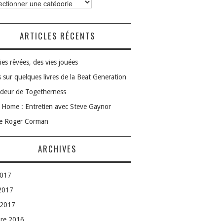
ories
ARTICLES RÉCENTS
ies rêvées, des vies jouées
 sur quelques livres de la Beat Generation
deur de Togetherness
Home : Entretien avec Steve Gaynor
le Roger Corman
ARCHIVES
2017
 2017
 2017
bre 2016