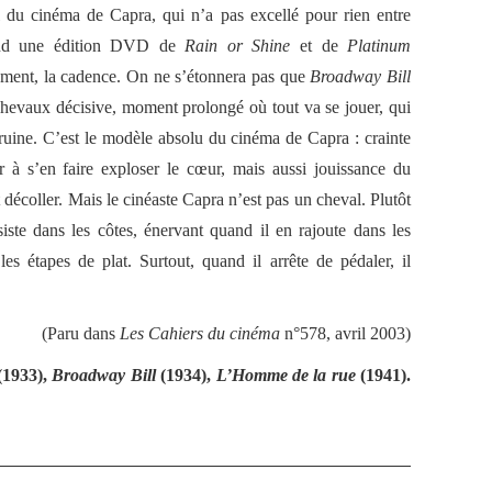
el du cinéma de Capra, qui n’a pas excellé pour rien entre
d une édition DVD de
Rain or Shine
et de
Platinum
isément, la cadence. On ne s’étonnera pas que
Broadway Bill
 chevaux décisive, moment prolongé où tout va se jouer, qui
ruine. C’est le modèle absolu du cinéma de Capra : crainte
er à s’en faire exploser le cœur, mais aussi jouissance du
t décoller. Mais le cinéaste Capra n’est pas un cheval. Plutôt
nsiste dans les côtes, énervant quand il en rajoute dans les
es étapes de plat. Surtout, quand il arrête de pédaler, il
(Paru dans
Les Cahiers du cinéma
n°578, avril 2003)
(1933),
Broadway Bill
(1934),
L’Homme de la rue
(1941).