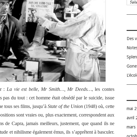
Catég
Des v
Notes
Splen
Gone 
L’éco
ûr :
La vie est belle
,
Mr Smith…, Mr Deeds…
, les contes
 pas du tout : cet homme était obsédé par le suicide, issue
ue tous ses films, jusqu’à
State of the Union
(1948) où, cette
mai 
opositions sont vraies ou, plus exactement, correspondent aux
avril
ilms de Capra, jamais meilleurs, justement, que quand ils ne
mars
tude et nihilisme également émus, ils s’apprêtent à basculer.
octo