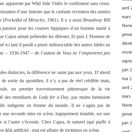
ique apparente par Wild Side Vidéo le confirment sans cesse.
avril
oration d’une histoire que le cinéaste revisitera des années
mars
m (
Pocketful of Miracles
, 1961). Il y a aussi
Broadway Bill
févri
e la passion pour les courses hippiques d’un homme marié à
janvi
ue Capra aimait prétendre les détester. Et puis
L’Homme de
déce
é ici tant il paraît a priori indissociable des autres fables au
nove
use – 1936-1947 – de l’auteur de
Vous ne l’emporterez pas
sept
juin 
iodes distinctes, la différence ne saute pas aux yeux. D’abord
mai 
 de sortie du quotidien, il n’y a pas de réel crédible mais,
avril
rale, un premier travestissement pittoresque de la vie
mars
été des mendiants de
Lady for a Day
, pas moins fantaisiste
eille indigente en femme du monde. Il ne s’agira pas de
févri
ier une seconde mise en scène, logiquement instable, sur une
janvi
 si l’autre s’écroule. Chez Capra, le naturel (qui piaffe à
juin 
t déjà artificiel : tout est affaire de (re)mises en scène.
avril