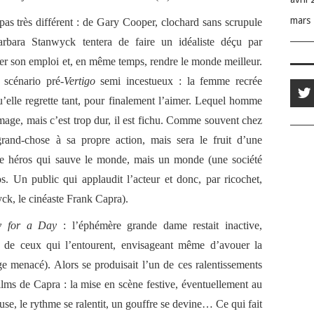
mars
 pas très différent : de Gary Cooper, clochard sans scrupule
arbara Stanwyck tentera de faire un idéaliste déçu par
ver son emploi et, en même temps, rendre le monde meilleur.
 scénario pré-
Vertigo
semi incestueux : la femme recrée
’elle regrette tant, pour finalement l’aimer. Lequel homme
image, mais c’est trop dur, il est fichu. Comme souvent chez
rand-chose à sa propre action, mais sera le fruit d’une
s de héros qui sauve le monde, mais un monde (une société
s. Un public qui applaudit l’acteur et donc, par ricochet,
ck, le cinéaste Frank Capra).
y for a Day
: l’éphémère grande dame restait inactive,
 de ceux qui l’entourent, envisageant même d’avouer la
age menacé). Alors se produisait l’un de ces ralentissements
films de Capra : la mise en scène festive, éventuellement au
euse, le rythme se ralentit, un gouffre se devine… Ce qui fait