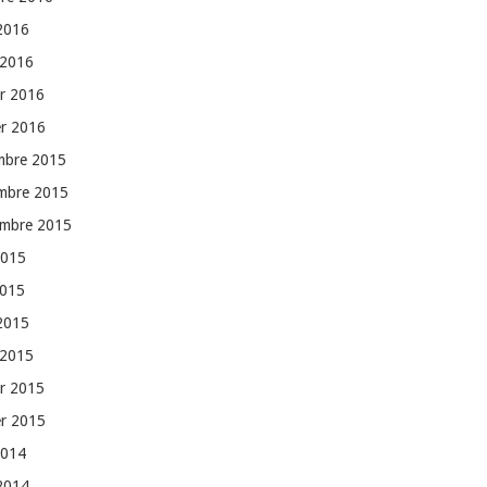
 2016
 2016
er 2016
er 2016
mbre 2015
mbre 2015
embre 2015
2015
2015
 2015
 2015
er 2015
er 2015
2014
 2014