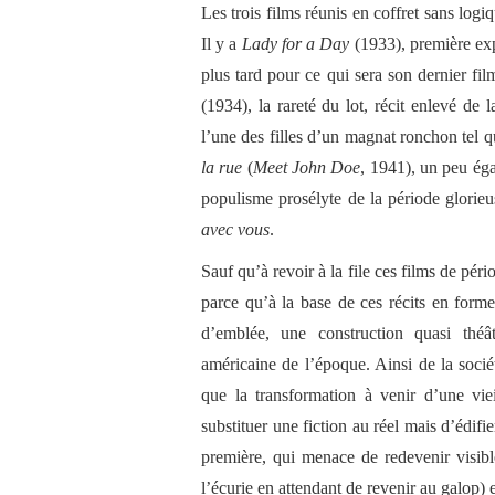
Les trois films réunis en coffret sans log
Il y a
Lady for a Day
(1933), première expl
plus tard pour ce qui sera son dernier fil
(1934), la rareté du lot, récit enlevé d
l’une des filles d’un magnat ronchon tel q
la rue
(
Meet John Doe
, 1941), un peu égar
populisme prosélyte de la période glorie
avec vous
.
Sauf qu’à revoir à la file ces films de pér
parce qu’à la base de ces récits en forme
d’emblée, une construction quasi théât
américaine de l’époque. Ainsi de la soci
que la transformation à venir d’une vi
substituer une fiction au réel mais d’édif
première, qui menace de redevenir visible
l’écurie en attendant de revenir au galop) es