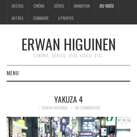
ACCUEIL
CINÉMA
SÉRIES
ANIMATION
JEU VIDÉO
AUTRES
SOMMAIRE
A PROPOS
ERWAN HIGUINEN
CINÉMA, SÉRIES, JEUX VIDÉO, ETC.
MENU
ACCUEIL
YAKUZA 4
CINÉMA
ERWAN HIGUINEN
UN COMMENTAIRE
SÉRIES
ANIMATION