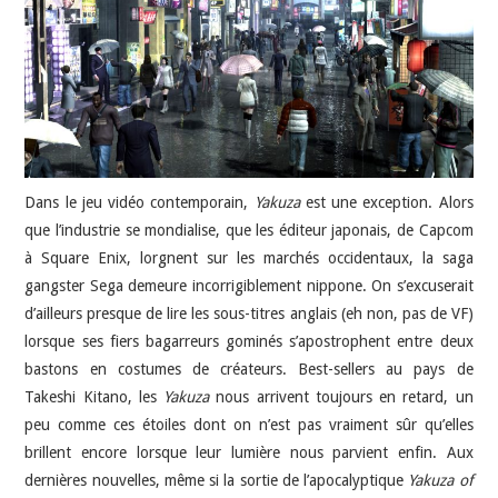
JEU VIDÉO
AUTRES
SOMMAIRE
Dans le jeu vidéo contemporain,
Yakuza
est une exception. Alors
A PROPOS
que l’industrie se mondialise, que les éditeur japonais, de Capcom
à Square Enix, lorgnent sur les marchés occidentaux, la saga
gangster Sega demeure incorrigiblement nippone. On s’excuserait
d’ailleurs presque de lire les sous-titres anglais (eh non, pas de VF)
lorsque ses fiers bagarreurs gominés s’apostrophent entre deux
bastons en costumes de créateurs. Best-sellers au pays de
Takeshi Kitano, les
Yakuza
nous arrivent toujours en retard, un
peu comme ces étoiles dont on n’est pas vraiment sûr qu’elles
brillent encore lorsque leur lumière nous parvient enfin. Aux
dernières nouvelles, même si la sortie de l’apocalyptique
Yakuza of