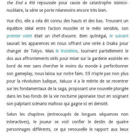
the End
a été repoussée pour cause de catastrophe sismico-
nucléaire, la série se porte néanmoins encore très bien.
Vue d’ici, elle a cela dit connu des hauts et des bas. Trouvant un
équilibre idéal entre l’action musclée et le mélo sensible, son
premier volet
était un chef-d’œuvre. Bien qu’inégal,
le suivant
sauvait les apparences en nous offrant une virée à Osaka pour
changer de Tokyo. Mais
le troisième
, tournant partiellement le
dos aux affrontements virils pour miser sur la garderie assistée en
bord de mer sans chercher le moins du monde à perfectionner
son gameplay, nous laissa sur notre faim. S’il n’opte pas non plus
pour la révolution ludique,
Yakuza 4
a le mérite de se recentrer
sur les fondamentaux de la saga, proposant une nouvelle plongée
dans les bas-fonds de la vie nocturne japonaise tout en soignant
son palpitant scénario mafioso qui gagne ici en densité.
Selon les chapitres (entrecoupés de longues séquences non
interactives), le joueur se voit confier le destin de quatre
personnages différents, ce qui renouvelle le rapport aux lieux