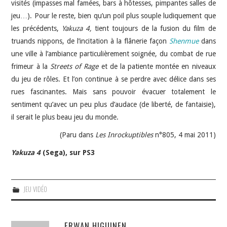
visités (impasses mal famées, bars à hôtesses, pimpantes salles de
jeu…). Pour le reste, bien qu’un poil plus souple ludiquement que
les précédents,
Yakuza 4,
tient toujours de la fusion du film de
truands nippons, de l’incitation à la flânerie façon
Shenmue
dans
une ville à l’ambiance particulièrement soignée, du combat de rue
frimeur à la
Streets of Rage
et de la patiente montée en niveaux
du jeu de rôles. Et l’on continue à se perdre avec délice dans ses
rues fascinantes. Mais sans pouvoir évacuer totalement le
sentiment qu’avec un peu plus d’audace (de liberté, de fantaisie),
il serait le plus beau jeu du monde.
(Paru dans
Les Inrockuptibles
n°805, 4 mai 2011)
Yakuza 4
(Sega), sur PS3
JEU VIDÉO
ERWAN HIGUINEN