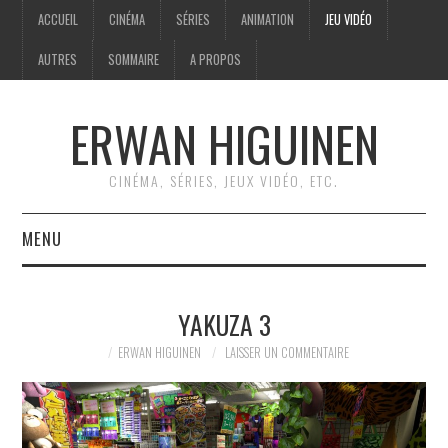
ACCUEIL
CINÉMA
SÉRIES
ANIMATION
JEU VIDÉO
AUTRES
SOMMAIRE
A PROPOS
ERWAN HIGUINEN
CINÉMA, SÉRIES, JEUX VIDÉO, ETC.
MENU
ACCUEIL
YAKUZA 3
CINÉMA
ERWAN HIGUINEN
LAISSER UN COMMENTAIRE
SÉRIES
ANIMATION