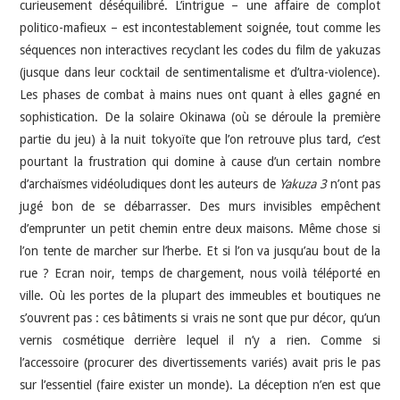
curieusement déséquilibré. L’intrigue – une affaire de complot
politico-mafieux – est incontestablement soignée, tout comme les
séquences non interactives recyclant les codes du film de yakuzas
(jusque dans leur cocktail de sentimentalisme et d’ultra-violence).
Les phases de combat à mains nues ont quant à elles gagné en
sophistication. De la solaire Okinawa (où se déroule la première
partie du jeu) à la nuit tokyoïte que l’on retrouve plus tard, c’est
pourtant la frustration qui domine à cause d’un certain nombre
d’archaïsmes vidéoludiques dont les auteurs de
Yakuza 3
n’ont pas
jugé bon de se débarrasser. Des murs invisibles empêchent
d’emprunter un petit chemin entre deux maisons. Même chose si
l’on tente de marcher sur l’herbe. Et si l’on va jusqu’au bout de la
rue ? Ecran noir, temps de chargement, nous voilà téléporté en
ville. Où les portes de la plupart des immeubles et boutiques ne
s’ouvrent pas : ces bâtiments si vrais ne sont que pur décor, qu’un
vernis cosmétique derrière lequel il n’y a rien. Comme si
l’accessoire (procurer des divertissements variés) avait pris le pas
sur l’essentiel (faire exister un monde). La déception n’en est que