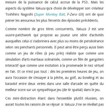
mesure de la puissance de calcul accrue de la PS3. Mais les
aspects du système
Yakuza
qu’a choisi de développer son créateur
Toshihiro Nagoshi (
Super Monkey Ball
, F-Zero GX
) ont de quoi
peiner les amoureux les plus fervents des épisodes précédents.
Comme nombre de gros titres concurrents,
Yakuza 3
est une
œuvre-patchwork qui propose au joueur une série d’activités
auxquelles celui-ci s’adonnera avec plus ou moins de persévérance
selon ses penchants personnels. Il peut ainsi être perçu aussi bien
comme un jeu de rôles (à peu près) réaliste que comme une
simulation d’arts martiaux scénarisée, comme un film de gangsters
interactif que comme une incitation à la promenade le nez virtuel
en l’air. Et ce n’est pas tout : dès les premières heures de jeu, on
aura l’occasion de s’essayer à la pêche, au golf, au bowling et au
karaoké entre deux virées dans une salle d’arcade en quête du
meilleur score sur un sympathique jeu (de tir spatial) dans le jeu.
Ces mini-distraction étant dans l’ensemble plutôt réussies, on
aurait toutes les raisons de se réjouir si
Yakuza 3
ne se révélait pas