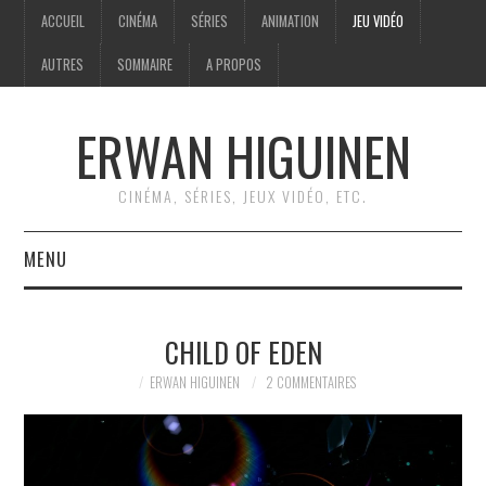
ACCUEIL
CINÉMA
SÉRIES
ANIMATION
JEU VIDÉO
AUTRES
SOMMAIRE
A PROPOS
ERWAN HIGUINEN
CINÉMA, SÉRIES, JEUX VIDÉO, ETC.
MENU
ACCUEIL
CHILD OF EDEN
CINÉMA
ERWAN HIGUINEN
2 COMMENTAIRES
SÉRIES
ANIMATION