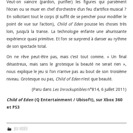
Veut-on vaincre (pardon, purifier) les figures qui parsèment
l’écran ou se muer en chef d’orchestre d’un feu d’artifice musical ?
En sollicitant tout le corps (il suffit de se pencher pour modifier le
point de vue sur l’action),
Child of Eden
pousse les choses très
loin, jusqu’à la transe. La technologie enfante une ahurissante
expérience quasi primitive. Et l’on se surprend à danser au rythme
de son spectacle total.
On ne rêve peut-être pas, mais c’est tout comme. « Un final
désastreux, mais sans le grotesque la beauté ne serait rien »,
nous explique le jeu si l’on n’arrive pas au bout de son troisième
niveau. Grotesque ou pas,
Child of Eden
n’est que beauté.
(Paru dans
Les Inrockuptibles
n°814, 6 juillet 2011)
Child of Eden
(Q Entertainment / Ubisoft), sur Xbox 360
et PS3
JEU VIDÉO