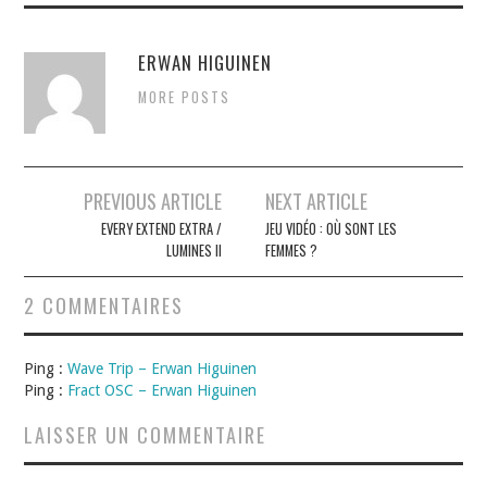
ERWAN HIGUINEN
MORE POSTS
Navigation
PREVIOUS ARTICLE
NEXT ARTICLE
des
EVERY EXTEND EXTRA /
JEU VIDÉO : OÙ SONT LES
LUMINES II
FEMMES ?
articles
2 COMMENTAIRES
Ping :
Wave Trip – Erwan Higuinen
Ping :
Fract OSC – Erwan Higuinen
LAISSER UN COMMENTAIRE