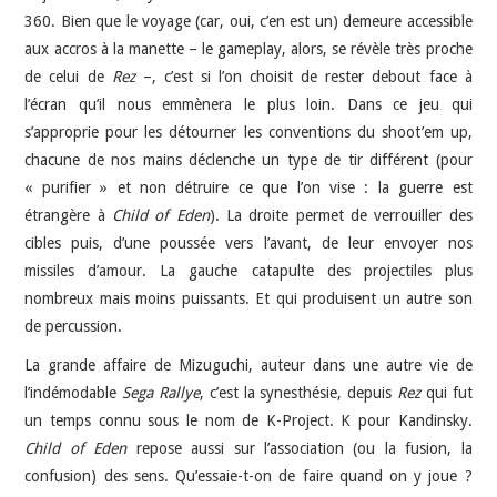
360. Bien que le voyage (car, oui, c’en est un) demeure accessible
aux accros à la manette – le gameplay, alors, se révèle très proche
de celui de
Rez
–, c’est si l’on choisit de rester debout face à
l’écran qu’il nous emmènera le plus loin. Dans ce jeu qui
s’approprie pour les détourner les conventions du shoot’em up,
chacune de nos mains déclenche un type de tir différent (pour
« purifier » et non détruire ce que l’on vise : la guerre est
étrangère à
Child of Eden
). La droite permet de verrouiller des
cibles puis, d’une poussée vers l’avant, de leur envoyer nos
missiles d’amour. La gauche catapulte des projectiles plus
nombreux mais moins puissants. Et qui produisent un autre son
de percussion.
La grande affaire de Mizuguchi, auteur dans une autre vie de
l’indémodable
Sega Rallye
, c’est la synesthésie, depuis
Rez
qui fut
un temps connu sous le nom de K-Project. K pour Kandinsky.
Child of Eden
repose aussi sur l’association (ou la fusion, la
confusion) des sens. Qu’essaie-t-on de faire quand on y joue ?