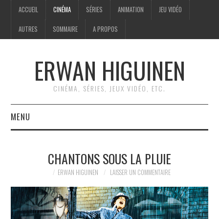
ACCUEIL
CINÉMA
SÉRIES
ANIMATION
JEU VIDÉO
AUTRES
SOMMAIRE
A PROPOS
ERWAN HIGUINEN
CINÉMA, SÉRIES, JEUX VIDÉO, ETC.
MENU
ACCUEIL
CHANTONS SOUS LA PLUIE
CINÉMA
ERWAN HIGUINEN
LAISSER UN COMMENTAIRE
SÉRIES
ANIMATION