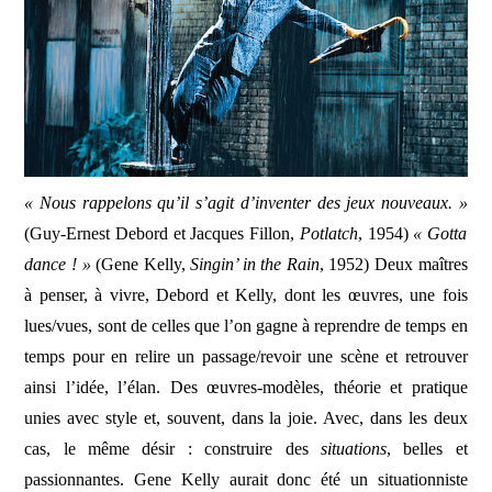
JEU VIDÉO
AUTRES
SOMMAIRE
« Nous rappelons qu’il s’agit d’inventer des jeux nouveaux. »
A PROPOS
(Guy-Ernest Debord et Jacques Fillon,
Potlatch
, 1954)
« Gotta
dance ! »
(Gene Kelly,
Singin’ in the Rain
, 1952) Deux maîtres
à penser, à vivre, Debord et Kelly, dont les œuvres, une fois
lues/vues, sont de celles que l’on gagne à reprendre de temps en
temps pour en relire un passage/revoir une scène et retrouver
ainsi l’idée, l’élan. Des œuvres-modèles, théorie et pratique
unies avec style et, souvent, dans la joie. Avec, dans les deux
cas, le même désir : construire des
situations
, belles et
passionnantes. Gene Kelly aurait donc été un situationniste