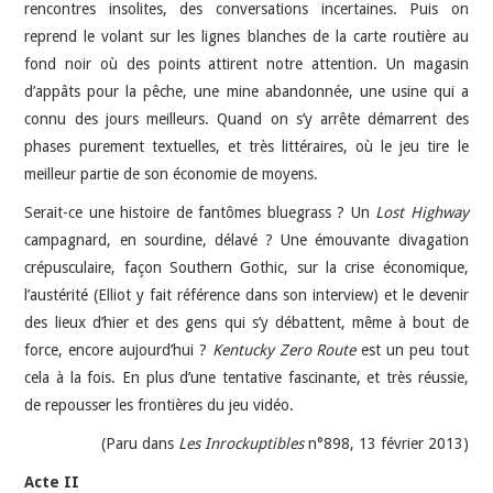
rencontres insolites, des conversations incertaines. Puis on
reprend le volant sur les lignes blanches de la carte routière au
fond noir où des points attirent notre attention. Un magasin
d’appâts pour la pêche, une mine abandonnée, une usine qui a
connu des jours meilleurs. Quand on s’y arrête démarrent des
phases purement textuelles, et très littéraires, où le jeu tire le
meilleur partie de son économie de moyens.
Serait-ce une histoire de fantômes bluegrass ? Un
Lost Highway
campagnard, en sourdine, délavé ? Une émouvante divagation
crépusculaire, façon Southern Gothic, sur la crise économique,
l’austérité (Elliot y fait référence dans son interview) et le devenir
des lieux d’hier et des gens qui s’y débattent, même à bout de
force, encore aujourd’hui ?
Kentucky Zero Route
est un peu tout
cela à la fois. En plus d’une tentative fascinante, et très réussie,
de repousser les frontières du jeu vidéo.
(Paru dans
Les Inrockuptibles
n°898, 13 février 2013)
Acte II