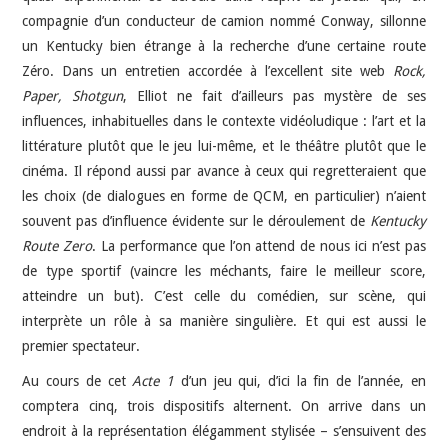
compagnie d’un conducteur de camion nommé Conway, sillonne
un Kentucky bien étrange à la recherche d’une certaine route
Zéro. Dans un entretien accordée à l’excellent site web
Rock,
Paper, Shotgun
, Elliot ne fait d’ailleurs pas mystère de ses
influences, inhabituelles dans le contexte vidéoludique : l’art et la
littérature plutôt que le jeu lui-même, et le théâtre plutôt que le
cinéma. Il répond aussi par avance à ceux qui regretteraient que
les choix (de dialogues en forme de QCM, en particulier) n’aient
souvent pas d’influence évidente sur le déroulement de
Kentucky
Route Zero
. La performance que l’on attend de nous ici n’est pas
de type sportif (vaincre les méchants, faire le meilleur score,
atteindre un but). C’est celle du comédien, sur scène, qui
interprète un rôle à sa manière singulière. Et qui est aussi le
premier spectateur.
Au cours de cet
Acte 1
d’un jeu qui, d’ici la fin de l’année, en
comptera cinq, trois dispositifs alternent. On arrive dans un
endroit à la représentation élégamment stylisée – s’ensuivent des