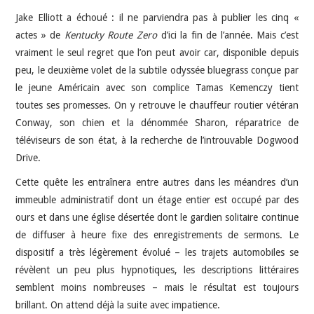
Jake Elliott a échoué : il ne parviendra pas à publier les cinq «
actes » de
Kentucky Route Zero
d’ici la fin de l’année. Mais c’est
vraiment le seul regret que l’on peut avoir car, disponible depuis
peu, le deuxième volet de la subtile odyssée bluegrass conçue par
le jeune Américain avec son complice Tamas Kemenczy tient
toutes ses promesses. On y retrouve le chauffeur routier vétéran
Conway, son chien et la dénommée Sharon, réparatrice de
téléviseurs de son état, à la recherche de l’introuvable Dogwood
Drive.
Cette quête les entraînera entre autres dans les méandres d’un
immeuble administratif dont un étage entier est occupé par des
ours et dans une église désertée dont le gardien solitaire continue
de diffuser à heure fixe des enregistrements de sermons. Le
dispositif a très légèrement évolué – les trajets automobiles se
révèlent un peu plus hypnotiques, les descriptions littéraires
semblent moins nombreuses – mais le résultat est toujours
brillant. On attend déjà la suite avec impatience.