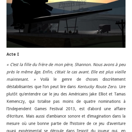
JEU VIDÉO
AUTRES
SOMMAIRE
Acte I
A PROPOS
« C’est la fille du frère de mon père, Shannon. Nous avons à peu
près le même âge. Enfin, c’était le cas avant. Elle est plus vieille
maintenant. »
Voilà le genre de choses discrètement
déstabilisantes que l’on peut lire dans
Kentucky Route Zero
. Lire
plutôt qu’entendre car le jeu des Américains Jake Elliot et Tamas
Kemenczy, qui totalise pas moins de quatre nominations à
l’Independent Games Festival 2013, est d’abord une affaire
d’écriture. Mais aussi d’ambiance sonore et d’imagination dans la
mesure où une bonne partie de l’histoire de ce jeu d’aventure
quasi expérimental se déroule dans l’esprit du joueur qui, en