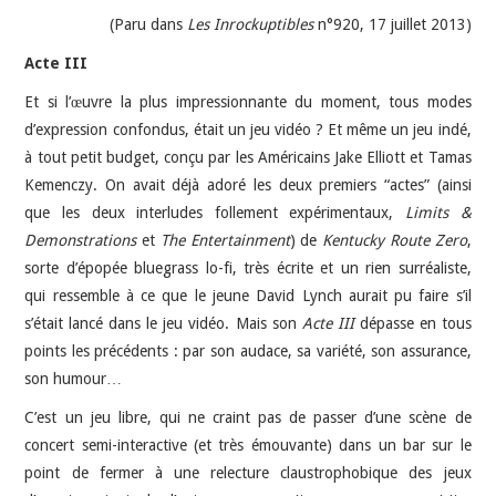
(Paru dans
Les Inrockuptibles
n°920, 17 juillet 2013)
Acte III
Et si l’œuvre la plus impressionnante du moment, tous modes
d’expression confondus, était un jeu vidéo ? Et même un jeu indé,
à tout petit budget, conçu par les Américains Jake Elliott et Tamas
Kemenczy. On avait déjà adoré les deux premiers “actes” (ainsi
que les deux interludes follement expérimentaux,
Limits &
Demonstrations
et
The Entertainment
) de
Kentucky Route Zero
,
sorte d’épopée bluegrass lo-fi, très écrite et un rien surréaliste,
qui ressemble à ce que le jeune David Lynch aurait pu faire s’il
s’était lancé dans le jeu vidéo. Mais son
Acte III
dépasse en tous
points les précédents : par son audace, sa variété, son assurance,
son humour…
C’est un jeu libre, qui ne craint pas de passer d’une scène de
concert semi-interactive (et très émouvante) dans un bar sur le
point de fermer à une relecture claustrophobique des jeux