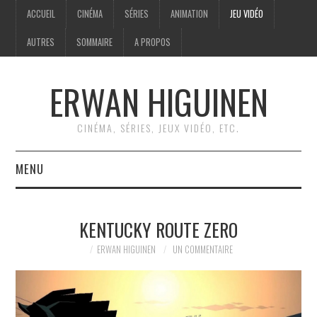
ACCUEIL
CINÉMA
SÉRIES
ANIMATION
JEU VIDÉO
AUTRES
SOMMAIRE
A PROPOS
ERWAN HIGUINEN
CINÉMA, SÉRIES, JEUX VIDÉO, ETC.
MENU
ACCUEIL
KENTUCKY ROUTE ZERO
CINÉMA
ERWAN HIGUINEN
UN COMMENTAIRE
SÉRIES
ANIMATION