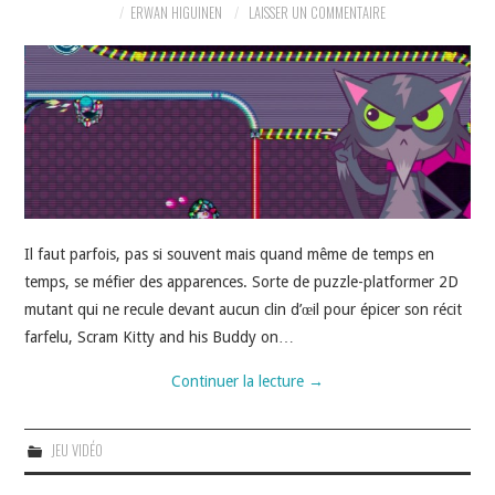
ERWAN HIGUINEN
LAISSER UN COMMENTAIRE
JEU VIDÉO
AUTRES
SOMMAIRE
A PROPOS
Il faut parfois, pas si souvent mais quand même de temps en
temps, se méfier des apparences. Sorte de puzzle-platformer 2D
mutant qui ne recule devant aucun clin d’œil pour épicer son récit
farfelu, Scram Kitty and his Buddy on…
Continuer la lecture
→
JEU VIDÉO