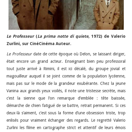
Le Professeur
(
La prima notte di quiete
, 1972) de Valerio
Zurlini, sur CinéCinéma Auteur.
Le Professeur
date de cette époque où Delon, se laissant diriger,
était encore un grand acteur. Enseignant bien peu professoral
tout juste arrivé à Rimini, il est ici décalé, du groupe jovial et
magouilleur auquel il se joint comme de la population lycéenne,
mais pas sur le mode de la grandeur exubérante. Chez la jeune
Vanina aux grands yeux voilés, il note une tristesse secrète, mais
c’est la sienne que l’on remarque d’emblée : tête baissée,
démarche de chien fatigué de se battre, retrait permanent. Si ces
deux-là s’aiment, c’est sous la forme d’une obsession triste, trop
enlisés pour vraiment échanger des regards. Le regretté Valerio
Zurlini les filme en cartographe strict et attentif de leurs émois