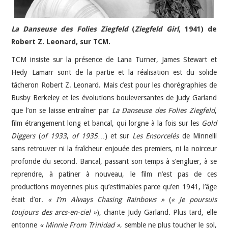
La Danseuse des Folies Ziegfeld
(
Ziegfeld Girl
, 1941) de
Robert Z. Leonard, sur TCM.
TCM insiste sur la présence de Lana Turner, James Stewart et
Hedy Lamarr sont de la partie et la réalisation est du solide
tâcheron Robert Z. Leonard. Mais c’est pour les chorégraphies de
Busby Berkeley et les évolutions bouleversantes de Judy Garland
que l’on se laisse entraîner par
La Danseuse des Folies Ziegfeld
,
film étrangement long et bancal, qui lorgne à la fois sur les
Gold
Diggers
(
of 1933
,
of 1935
…) et sur
Les Ensorcelés
de Minnelli
sans retrouver ni la fraîcheur enjouée des premiers, ni la noirceur
profonde du second. Bancal, passant son temps à s’engluer, à se
reprendre, à patiner à nouveau, le film n’est pas de ces
productions moyennes plus qu’estimables parce qu’en 1941, l’âge
était d’or.
« I’m Always Chasing Rainbows »
(
« Je poursuis
toujours des arcs-en-ciel »
), chante Judy Garland. Plus tard, elle
entonne
« Minnie From Trinidad »
, semble ne plus toucher le sol,