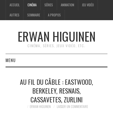
ACCUEIL
CINÉMA
SÉRIES
ANIMATION
JEU VIDÉO
AUTRES
SOMMAIRE
A PROPOS
ERWAN HIGUINEN
CINÉMA, SÉRIES, JEUX VIDÉO, ETC.
MENU
ACCUEIL
AU FIL DU CÂBLE : EASTWOOD,
CINÉMA
BERKELEY, RESNAIS,
CASSAVETES, ZURLINI
SÉRIES
ERWAN HIGUINEN
LAISSER UN COMMENTAIRE
ANIMATION