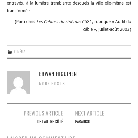
entravés, à la lumière tremblante desquels la ville elle-même est
transformée.
(Paru dans
Les Cahiers du cinéma
n°581, rubrique « Au fil du
câble », juillet-août 2003)
CINÉMA
ERWAN HIGUINEN
MORE POSTS
Navigation
PREVIOUS ARTICLE
NEXT ARTICLE
des
DE L’AUTRE CÔTÉ
PARADISO
articles