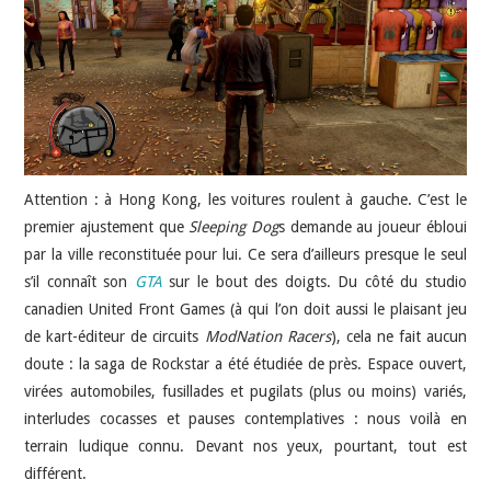
JEU VIDÉO
AUTRES
SOMMAIRE
Attention : à Hong Kong, les voitures roulent à gauche. C’est le
A PROPOS
premier ajustement que
Sleeping Dog
s demande au joueur ébloui
par la ville reconstituée pour lui. Ce sera d’ailleurs presque le seul
s’il connaît son
GTA
sur le bout des doigts. Du côté du studio
canadien United Front Games (à qui l’on doit aussi le plaisant jeu
de kart-éditeur de circuits
ModNation Racers
), cela ne fait aucun
doute : la saga de Rockstar a été étudiée de près. Espace ouvert,
virées automobiles, fusillades et pugilats (plus ou moins) variés,
interludes cocasses et pauses contemplatives : nous voilà en
terrain ludique connu. Devant nos yeux, pourtant, tout est
différent.