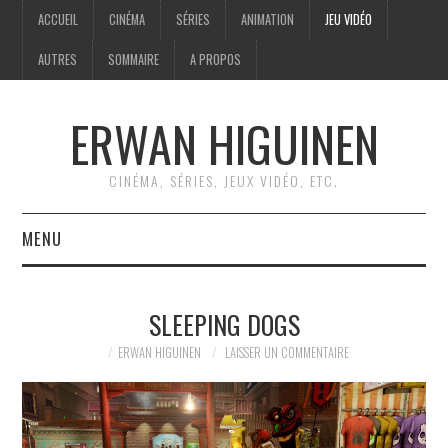
ACCUEIL
CINÉMA
SÉRIES
ANIMATION
JEU VIDÉO
AUTRES
SOMMAIRE
A PROPOS
ERWAN HIGUINEN
CINÉMA, SÉRIES, JEUX VIDÉO, ETC.
MENU
ACCUEIL
SLEEPING DOGS
CINÉMA
ERWAN HIGUINEN
LAISSER UN COMMENTAIRE
SÉRIES
ANIMATION