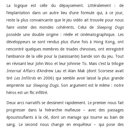
La logique est celle du dépaysement. Littéralement : de
l’implantation dans un autre lieu d’une formule qui, à ce jour,
reste la plus convaincante que le jeu vidéo ait trouvée pour nous
faire visiter des mondes cohérents. Celui de
Sleeping Dogs
possède une double origine : réelle et cinématographique. Les
développeurs se sont rendus plus d’une fois à Hong Kong, ont
rencontré quelques membres de triades chinoises, ont enregistré
l’ambiance de la ville pour la (saisissante) bande son du jeu. Tout
en révisant leur John Woo et leur Johnnie To. Mais c’est la trilogie
Internal Affairs
d’Andrew Lau et Alan Mak (dont Scorsese avait
tiré
Les Infiltrés
en 2006) qui semble avoir laissé la plus grande
empreinte sur
Sleeping Dogs
. Son argument est le même : notre
héros est un flic infiltré.
Deux arcs narratifs se dessinent rapidement. Le premier nous fait
progresser dans la hiérarchie mafieuse – avec des passages
époustouflants à la clé, dont un mariage qui tourne au bain de
sang. Le second nous change en enquêteur – qui pose des