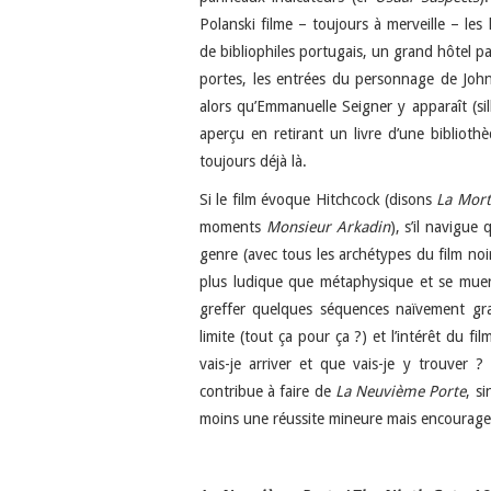
Polanski filme – toujours à merveille – le
de bibliophiles portugais, un grand hôtel par
portes, les entrées du personnage de Joh
alors qu’Emmanuelle Seigner y apparaît (si
aperçu en retirant un livre d’une biblioth
toujours déjà là.
Si le film évoque Hitchcock (disons
La Mort
moments
Monsieur Arkadin
), s’il navigue
genre (avec tous les archétypes du film noir
plus ludique que métaphysique et se muer 
greffer quelques séquences naïvement gr
limite (tout ça pour ça ?) et l’intérêt du f
vais-je arriver et que vais-je y trouver
contribue à faire de
La Neuvième Porte
, s
moins une réussite mineure mais encourage