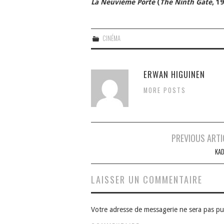
La Neuvième Porte
(
The Ninth Gate
, 1
CINÉMA
ERWAN HIGUINEN
MORE POSTS
Navigation
PREVIOUS ARTI
des
KA
articles
LAISSER UN COMMENTAIRE
Votre adresse de messagerie ne sera pas pu