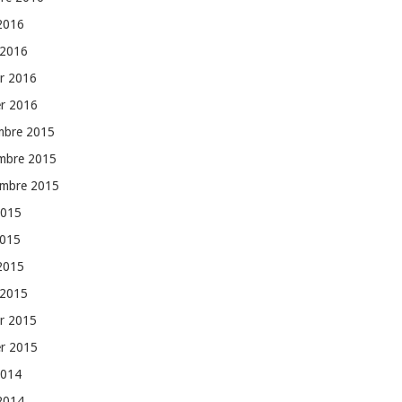
 2016
 2016
er 2016
er 2016
mbre 2015
mbre 2015
embre 2015
2015
2015
 2015
 2015
er 2015
er 2015
2014
 2014