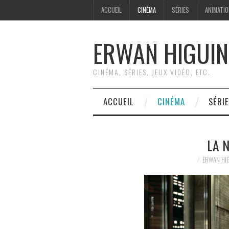
ACCUEIL
CINÉMA
SÉRIES
ANIMATI
ERWAN HIGUIN
CINÉMA, SÉRIES, JEUX VIDÉO, ETC.
ACCUEIL
CINÉMA
SÉRI
LA 
ERWAN HI