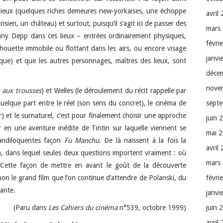
s lieux (quelques riches demeures new-yorkaises, une échoppe
avril
isien, un château) et surtout, puisqu’il s’agit ici de passer des
mars
nny Depp dans ces lieux – entrées ordinairement physiques,
févri
lhouette immobile ou flottant dans les airs, ou encore visage
janvi
èque) et que les autres personnages, maîtres des lieux, sont
déce
nove
 aux trousses
) et Welles (le déroulement du récit rappelle par
sept
 quelque part entre le réel (son sens du concret), le cinéma de
) et le surnaturel, c’est pour finalement choisir une approche
juin 
en une aventure inédite de Tintin sur laquelle viennent se
mai 
andiloquentes façon
Fu Manchu
. De là naissent à la fois la
avril
ilm, dans lequel seules deux questions importent vraiment : où
mars
 ? Cette façon de mettre en avant le goût de la découverte
févri
inon le grand film que l’on continue d’attendre de Polanski, du
ante.
janvi
juin 
(Paru dans
Les Cahiers du cinéma
n°539, octobre 1999)
avril