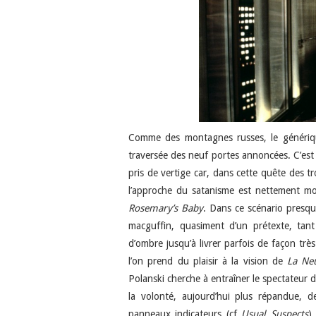
Comme des montagnes russes, le généri
traversée des neuf portes annoncées. C’est
pris de vertige car, dans cette quête des tr
l’approche du satanisme est nettement mo
Rosemary’s Baby
. Dans ce scénario presqu
macguffin, quasiment d’un prétexte, tant 
d’ombre jusqu’à livrer parfois de façon très
l’on prend du plaisir à la vision de
La Ne
Polanski cherche à entraîner le spectateur de
la volonté, aujourd’hui plus répandue, d
panneaux indicateurs (cf
Usual Suspects
)