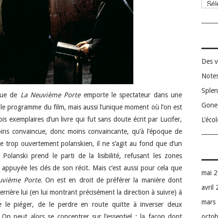
Catég
Des v
Notes
Splen
que de
La Neuvième Porte
emporte le spectateur dans une
Gone 
 le programme du film, mais aussi l’unique moment où l’on est
ois exemplaires d’un livre qui fut sans doute écrit par Lucifer,
L’éco
ins convaincue, donc moins convaincante, qu’à l’époque de
e trop ouvertement polanskien, il ne s’agit au fond que d’un
Polanski prend le parti de la lisibilité, refusant les zones
 appuyée les clés de son récit. Mais c’est aussi pour cela que
mai 
uvième Porte
. On est en droit de préférer la manière dont
avril
rrière lui (en lui montrant précisément la direction à suivre) à
mars
e le piéger, de le perdre en route quitte à inverser deux
octo
. On peut alors se concentrer sur l’essentiel : la façon dont