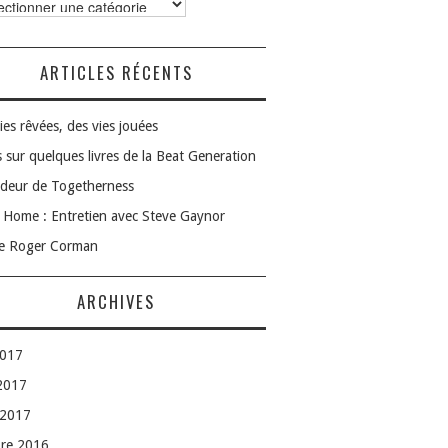
ories
ARTICLES RÉCENTS
ies rêvées, des vies jouées
 sur quelques livres de la Beat Generation
deur de Togetherness
Home : Entretien avec Steve Gaynor
le Roger Corman
ARCHIVES
2017
 2017
 2017
bre 2016