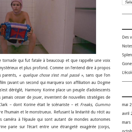
Catég
Des v
Notes
Splen
e tornade qui fut fatale à beaucoup et que rappelle une voix
Gone 
 mystérieux et plus profond. Comme on l’entend dire à propos
L’éco
rs parents,
« quelque chose s’est mal passé »
, sans que l’on
film (avant un second qui marquera son affiliation au Dogme
’est déréglé, Harmony Korine place un peuple d’adolescents
 jamais cesser de jouer, inventent de nouvelles stratégies de
lark – dont Korine était le scénariste – et
Freaks
,
Gummo
mai 
e l’humain et le monstrueux. Refusant la linéarité du récit au
avril
ées caméra à l’épaule qui sont autant de mondes autonomes
mars
orine parie sur l’écart entre une étrangeté exagérée (corps,
octo