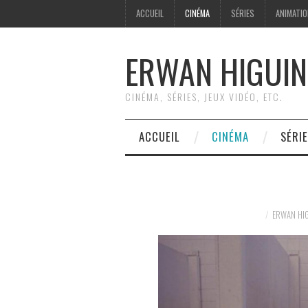
ACCUEIL
CINÉMA
SÉRIES
ANIMATI
ERWAN HIGUIN
CINÉMA, SÉRIES, JEUX VIDÉO, ETC.
ACCUEIL
CINÉMA
SÉRI
ERWAN HI