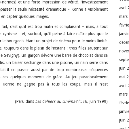
normes) et une forte impression de vérité, l’investissement
avril
passer la seule nécessité dramatique – Korine a visiblement
 en capter quelques images.
mars
févri
fait, c’est qu’il est trop malin et complaisant – mais, à tout
cynisme – et, surtout, qu’il peine à faire naître plus que le
janvi
 le bourgeois étant un projet de cinéma pour le moins limité.
déce
toujours dans le plaisir de l’instant : trois filles sautent sur
nove
hloe Sevigny), un garçon dévore une barre de chocolat dans sa
sept
is, un baiser s’échange dans une piscine, un nain serre dans
juin 
llait-il en passer aussi par de trop nombreuses séquences
 à ces quelques moments de grâce. Au jeu paradoxalement
mai 
ny Korine ne gagne pas à tous les coups, mais il n’est
avril
mars
(Paru dans
Les Cahiers du cinéma
n°536, juin 1999)
févri
janvi
juin 
avril