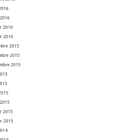
 2016
 2016
er 2016
er 2016
mbre 2015
mbre 2015
embre 2015
2015
2015
 2015
 2015
er 2015
er 2015
2014
 2014