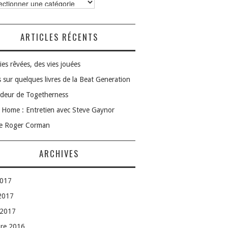
ories
ARTICLES RÉCENTS
ies rêvées, des vies jouées
 sur quelques livres de la Beat Generation
deur de Togetherness
Home : Entretien avec Steve Gaynor
le Roger Corman
ARCHIVES
2017
 2017
 2017
bre 2016