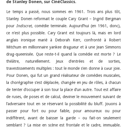
de Stanley Donen, sur CinéClassics.
Le temps a passé, nous sommes en 1961. Trois ans plus tôt,
Stanley Donen reformait le couple Cary Grant – Ingrid Bergman
pour
Indiscret
, comédie terminale. Aujourd’hui (en 1961, donc),
ce n’est plus possible. Cary Grant est toujours là, mais en lord
anglais ironique marié à Deborah Kerr, confronté à Robert
Mitchum en millionnaire yankee dragueur et à une Jean Simmons
drag-queenisée. Que reste-t-il quand la comédie est morte ? Le
théâtre, naturellement. Jeux d’entrées et de sorties,
travestissements multiples : tout le monde s’en donne à cœur joie.
Pour Donen, qui fut un grand réalisateur de comédies musicales,
la chorégraphie s’est déplacée, changée en jeu de rôles, à chacun
de tenter d’occuper à son tour la place d’un autre. Tout est affaire
de ruses, de poses et de calcul, deviner le mouvement suivant de
l’adversaire tout en se réservant la possibilité du bluff. Jouons à
passer pour fort ou pour faible, pour amoureux ou pour
indifférent, avant de baisser la garde – ou fait-on seulement
semblant ? La mise en scène est frontale et le cadre, immuable.