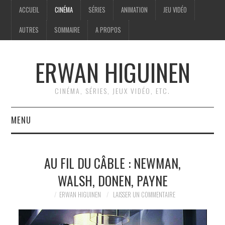
ACCUEIL
CINÉMA
SÉRIES
ANIMATION
JEU VIDÉO
AUTRES
SOMMAIRE
A PROPOS
ERWAN HIGUINEN
CINÉMA, SÉRIES, JEUX VIDÉO, ETC.
MENU
ACCUEIL
AU FIL DU CÂBLE : NEWMAN,
CINÉMA
WALSH, DONEN, PAYNE
SÉRIES
ERWAN HIGUINEN
LAISSER UN COMMENTAIRE
ANIMATION