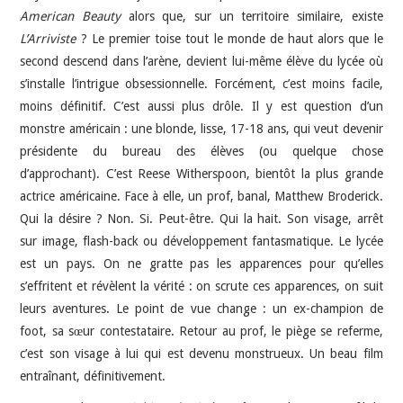
American Beauty
alors que, sur un territoire similaire, existe
L’Arriviste
? Le premier toise tout le monde de haut alors que le
second descend dans l’arène, devient lui-même élève du lycée où
s’installe l’intrigue obsessionnelle. Forcément, c’est moins facile,
moins définitif. C’est aussi plus drôle. Il y est question d’un
monstre américain : une blonde, lisse, 17-18 ans, qui veut devenir
présidente du bureau des élèves (ou quelque chose
d’approchant). C’est Reese Witherspoon, bientôt la plus grande
actrice américaine. Face à elle, un prof, banal, Matthew Broderick.
Qui la désire ? Non. Si. Peut-être. Qui la hait. Son visage, arrêt
sur image, flash-back ou développement fantasmatique. Le lycée
est un pays. On ne gratte pas les apparences pour qu’elles
s’effritent et révèlent la vérité : on scrute ces apparences, on suit
leurs aventures. Le point de vue change : un ex-champion de
foot, sa sœur contestataire. Retour au prof, le piège se referme,
c’est son visage à lui qui est devenu monstrueux. Un beau film
entraînant, définitivement.