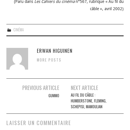
(Paru dans
Les Cahiers du cinéma
n°567, rubrique « Au fil du
câble », avril 2002)
CINÉMA
ERWAN HIGUINEN
MORE POSTS
Navigation
PREVIOUS ARTICLE
NEXT ARTICLE
des
AU FIL DU CÂBLE :
GUMMO
HUMBERSTONE, FLEMING,
articles
SCHEPISI, MAMOULIAN
LAISSER UN COMMENTAIRE