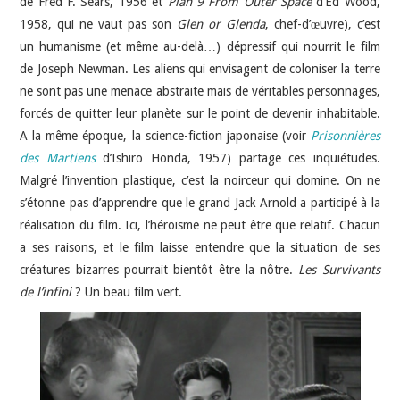
de Fred F. Sears, 1956 et
Plan 9 From Outer Space
d’Ed Wood,
1958, qui ne vaut pas son
Glen or Glenda
, chef-d’œuvre), c’est
un humanisme (et même au-delà…) dépressif qui nourrit le film
de Joseph Newman. Les aliens qui envisagent de coloniser la terre
ne sont pas une menace abstraite mais de véritables personnages,
forcés de quitter leur planète sur le point de devenir inhabitable.
A la même époque, la science-fiction japonaise (voir
Prisonnières
des Martiens
d’Ishiro Honda, 1957) partage ces inquiétudes.
Malgré l’invention plastique, c’est la noirceur qui domine. On ne
s’étonne pas d’apprendre que le grand Jack Arnold a participé à la
réalisation du film. Ici, l’héroïsme ne peut être que relatif. Chacun
a ses raisons, et le film laisse entendre que la situation de ses
créatures bizarres pourrait bientôt être la nôtre.
Les Survivants
de l’infini
? Un beau film vert.