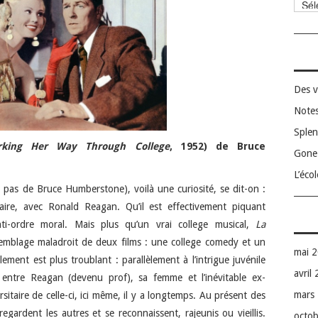
Catég
Des v
Notes
Splen
rking Her Way Through College
, 1952) de Bruce
Gone 
L’éco
d pas de Bruce Humberstone), voilà une curiosité, se dit-on :
aire, avec Ronald Reagan. Qu’il est effectivement piquant
ti-ordre moral. Mais plus qu’un vrai college musical,
La
semblage maladroit de deux films : une college comedy et un
mai 
ment est plus troublant : parallèlement à l’intrigue juvénile
avril
ntre Reagan (devenu prof), sa femme et l’inévitable ex-
mars
itaire de celle-ci, ici même, il y a longtemps. Au présent des
egardent les autres et se reconnaissent, rajeunis ou vieillis.
octo