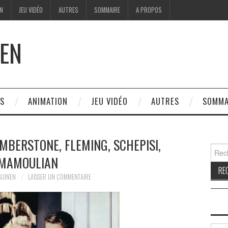
ON
JEU VIDÉO
AUTRES
SOMMAIRE
A PROPOS
EN
ES
ANIMATION
JEU VIDÉO
AUTRES
SOMMA
UMBERSTONE, FLEMING, SCHEPISI,
Reche
MAMOULIAN
GUINEN
LAISSER UN COMMENTAIRE