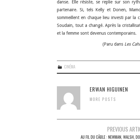
danse. Elle résiste, se replie sur son r
partenaire. Si, tels Kelly et Donen, Mamo
sommeillent en chaque lieu investi par la c
Soudain, tout a changé. Après la cristallis
et la femme sont devenus contemporains.
(Paru dans
Les Cah
CINÉMA
ERWAN HIGUINEN
MORE POSTS
Navigation
PREVIOUS ARTI
des
AU FIL DU CÂBLE : NEWMAN, WALSH, D