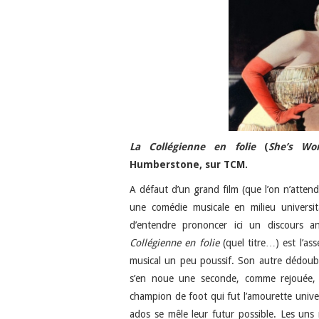
La Collégienne en folie
(
She’s Wo
Humberstone, sur TCM.
A défaut d’un grand film (que l’on n’atten
une comédie musicale en milieu universit
d’entendre prononcer ici un discours an
Collégienne en folie
(quel titre…) est l’as
musical un peu poussif. Son autre dédouble
s’en noue une seconde, comme rejouée, e
champion de foot qui fut l’amourette univers
ados se mêle leur futur possible. Les uns r