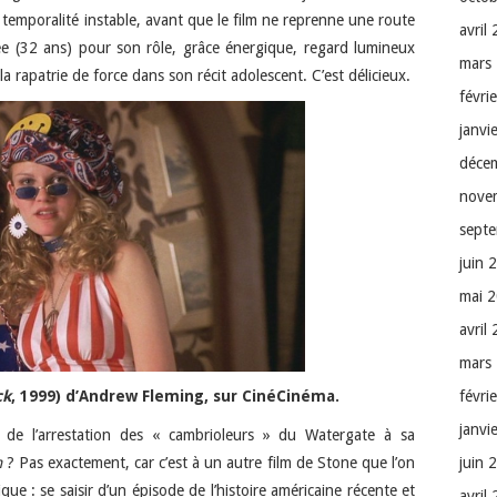
 temporalité instable, avant que le film ne reprenne une route
avril
gée (32 ans) pour son rôle, grâce énergique, regard lumineux
mars
a rapatrie de force dans son récit adolescent. C’est délicieux.
févri
janvi
déce
nove
sept
juin 
mai 
avril
mars
ck
, 1999) d’Andrew Fleming, sur CinéCinéma.
févri
janvi
 de l’arrestation des « cambrioleurs » du Watergate à sa
n
? Pas exactement, car c’est à un autre film de Stone que l’on
juin 
ue : se saisir d’un épisode de l’histoire américaine récente et
avril