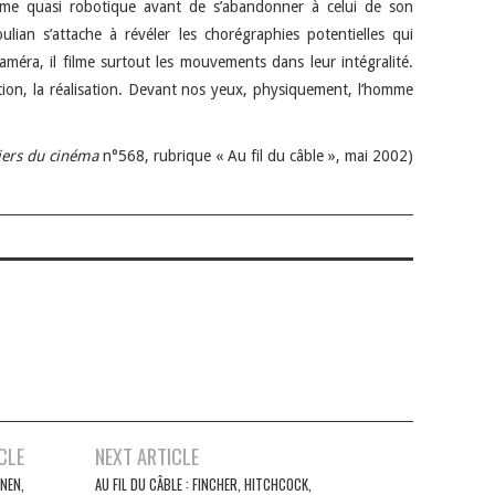
ythme quasi robotique avant de s’abandonner à celui de son
ulian s’attache à révéler les chorégraphies potentielles qui
améra, il filme surtout les mouvements dans leur intégralité.
ation, la réalisation. Devant nos yeux, physiquement, l’homme
iers du cinéma
n°568, rubrique « Au fil du câble », mai 2002)
CLE
NEXT ARTICLE
ONEN,
AU FIL DU CÂBLE : FINCHER, HITCHCOCK,