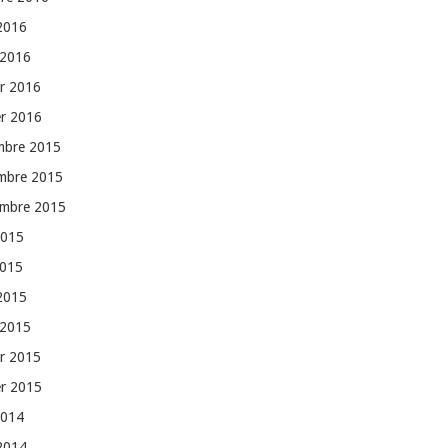
 2016
 2016
er 2016
er 2016
mbre 2015
mbre 2015
embre 2015
2015
2015
 2015
 2015
er 2015
er 2015
2014
 2014