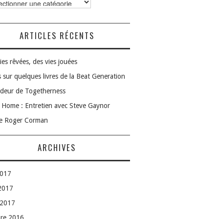
ories
ARTICLES RÉCENTS
ies rêvées, des vies jouées
 sur quelques livres de la Beat Generation
deur de Togetherness
Home : Entretien avec Steve Gaynor
le Roger Corman
ARCHIVES
2017
 2017
 2017
bre 2016