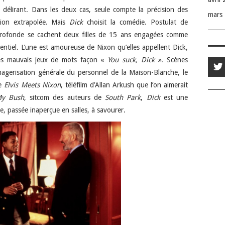
délirant. Dans les deux cas, seule compte la précision des
mars
tion extrapolée. Mais
Dick
choisit la comédie. Postulat de
rofonde se cachent deux filles de 15 ans engagées comme
entiel. L’une est amoureuse de Nixon qu’elles appellent Dick,
es mauvais jeux de mots façon «
You suck, Dick »
. Scènes
enagerisation générale du personnel de la Maison-Blanche, le
re
Elvis Meets Nixon
, téléfilm d’Allan Arkush que l’on aimerait
My Bush
, sitcom des auteurs de
South Park
,
Dick
est une
e, passée inaperçue en salles, à savourer.