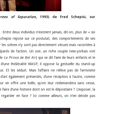
rees of Separation
, 1993) de Fred Schepisi, sur
Entre deux individus n’existent jamais, dit-on, plus de « six
Schepisi repose sur ce postutat, des comportements de ses
r les scènes n’y sont pas directement vécues mais racontées à
séparés de l’action. Un soir, un riche couple new-yorkais voit
ode
Le Prince de Bel Air
) qui se dit l’ami de leurs enfants et le
s d’une théâtralité WASP, il oppose la gestuelle du stand-up
. Et les séduit. Mais l’affaire ne relève pas de l’arrivisme
d’art également présentés, d’une réception à l’autre, comme
 leur en offre une belle, qu’on leur redemandera sans cesse,
 faire d’une histoire dont on est le dépositaire ? L’exposer, la
la regarder en face ? Ici comme ailleurs, on n’en décide pas