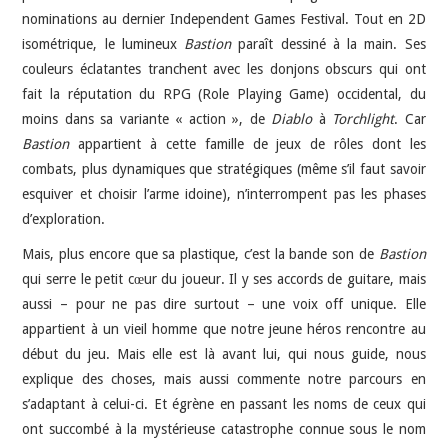
nominations au dernier Independent Games Festival. Tout en 2D
isométrique, le lumineux
Bastion
paraît dessiné à la main. Ses
couleurs éclatantes tranchent avec les donjons obscurs qui ont
fait la réputation du RPG (Role Playing Game) occidental, du
moins dans sa variante « action », de
Diablo
à
Torchlight
. Car
Bastion
appartient à cette famille de jeux de rôles dont les
combats, plus dynamiques que stratégiques (même s’il faut savoir
esquiver et choisir l’arme idoine), n’interrompent pas les phases
d’exploration.
Mais, plus encore que sa plastique, c’est la bande son de
Bastion
qui serre le petit cœur du joueur. Il y ses accords de guitare, mais
aussi – pour ne pas dire surtout – une voix off unique. Elle
appartient à un vieil homme que notre jeune héros rencontre au
début du jeu. Mais elle est là avant lui, qui nous guide, nous
explique des choses, mais aussi commente notre parcours en
s’adaptant à celui-ci. Et égrène en passant les noms de ceux qui
ont succombé à la mystérieuse catastrophe connue sous le nom