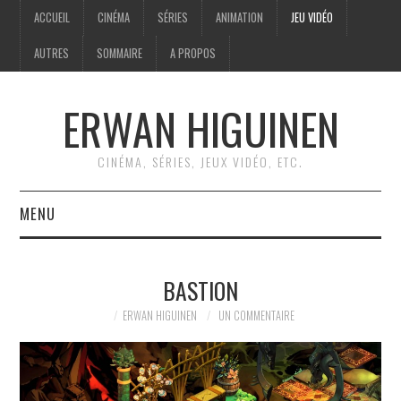
ACCUEIL
CINÉMA
SÉRIES
ANIMATION
JEU VIDÉO
AUTRES
SOMMAIRE
A PROPOS
ERWAN HIGUINEN
CINÉMA, SÉRIES, JEUX VIDÉO, ETC.
MENU
ACCUEIL
BASTION
CINÉMA
ERWAN HIGUINEN
UN COMMENTAIRE
SÉRIES
ANIMATION