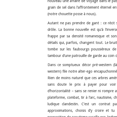
nouveau une affaire de voyage dans le pass
grain de sel dans l’affrontement éternel ent
(notre chouette posse à nous).
Autant ne pas prendre de gant : ce récit 
drôle. La bonne nouvelle est qu’à l’invers
frappe par sa densité romanesque et son e
détails qui, parfois, changent tout. Le brui
tombe sur les faubourgs poussiéreux de 
tambour d’une patrouille de garde au coin d
Dans ce somptueux décor pré-western (l
western) file notre alter-ego encapuchonné
Rien de moins naturel que ces arbres aména
sans doute le prix à payer pour voi
d’horizontalité – sans se renier ni rompre 
plateforme, combat, tir à l’arc, nautisme, c
ludique clandestin. C’est un contrat pa
approximations, choisis d’y croire et t
proposition de scoutisme racaille pro-Indien