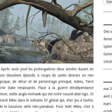
Catég
Des v
Notes
Splen
Gone 
L’éco
is. Après avoir joué les prolongations deux années durant en
son deuxième épisode, à coups de suites directes un rien
oque, de décor et de personnage principal. Adieu, Terre
ante Italie renaissante. Place à la guerre d’indépendance
mai 
onnor, métis anglo-mohawk qui est notre nouvel alter-ego. Et
avril
mond Miles dans le scénario SF global qui, d’un jeu à l’autre,
mars
de la luxueuse série néo-yamakasi. Pour ledit Miles, c’est à
octo