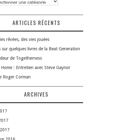
ories
ARTICLES RÉCENTS
ies rêvées, des vies jouées
 sur quelques livres de la Beat Generation
deur de Togetherness
Home : Entretien avec Steve Gaynor
le Roger Corman
ARCHIVES
2017
 2017
 2017
bre 2016