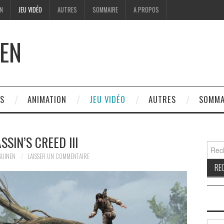
ON
JEU VIDÉO
AUTRES
SOMMAIRE
A PROPOS
EN
ES
ANIMATION
JEU VIDÉO
AUTRES
SOMMA
SSIN’S CREED III
Reche
GUINEN
LAISSER UN COMMENTAIRE