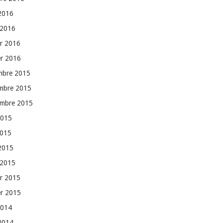
 2016
 2016
er 2016
er 2016
mbre 2015
mbre 2015
embre 2015
2015
2015
 2015
 2015
er 2015
er 2015
2014
 2014