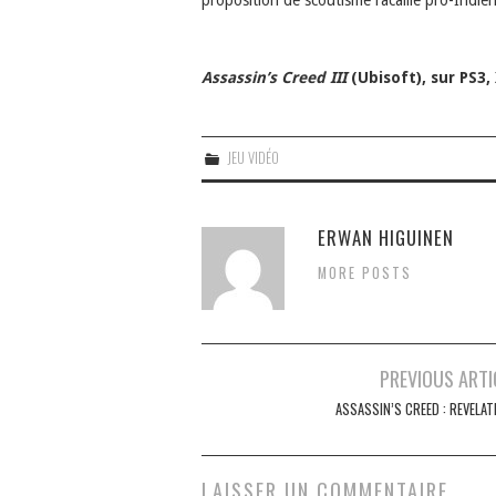
Assassin’s Creed III
(Ubisoft), sur PS3,
JEU VIDÉO
ERWAN HIGUINEN
MORE POSTS
Navigation
PREVIOUS ARTI
des
ASSASSIN’S CREED : REVELAT
articles
LAISSER UN COMMENTAIRE