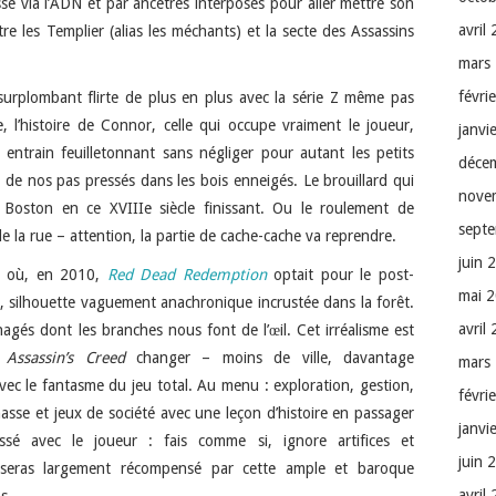
é via l’ADN et par ancêtres interposés pour aller mettre son
avril
re les Templier (alias les méchants) et la secte des Assassins
mars
févri
surplombant flirte de plus en plus avec la série Z même pas
e, l’histoire de Connor, celle qui occupe vraiment le joueur,
janvi
ntrain feuilletonnant sans négliger pour autant les petits
déce
t de nos pas pressés dans les bois enneigés. Le brouillard qui
nove
Boston en ce XVIIIe siècle finissant. Ou le roulement de
sept
e la rue – attention, la partie de cache-cache va reprendre.
juin 
à où, en 2010,
Red Dead Redemption
optait pour le post-
mai 
, silhouette vaguement anachronique incrustée dans la forêt.
avril
gés dont les branches nous font de l’œil. Cet irréalisme est
r
Assassin’s Creed
changer – moins de ville, davantage
mars
avec le fantasme du jeu total. Au menu : exploration, gestion,
févri
hasse et jeux de société avec une leçon d’histoire en passager
janvi
ssé avec le joueur : fais comme si, ignore artifices et
juin 
u seras largement récompensé par cette ample et baroque
avril
s.