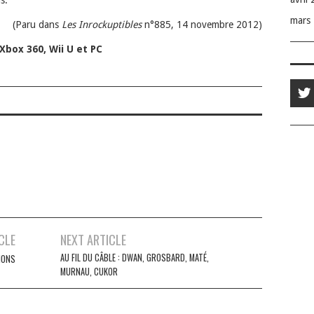
mars
(Paru dans
Les Inrockuptibles
n°885, 14 novembre 2012)
 Xbox 360, Wii U et PC
CLE
NEXT ARTICLE
AU FIL DU CÂBLE : DWAN, GROSBARD, MATÉ,
IONS
MURNAU, CUKOR