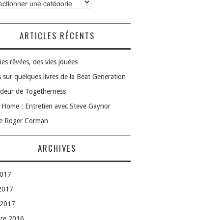
ories
ARTICLES RÉCENTS
ies rêvées, des vies jouées
 sur quelques livres de la Beat Generation
deur de Togetherness
Home : Entretien avec Steve Gaynor
le Roger Corman
ARCHIVES
2017
 2017
 2017
bre 2016