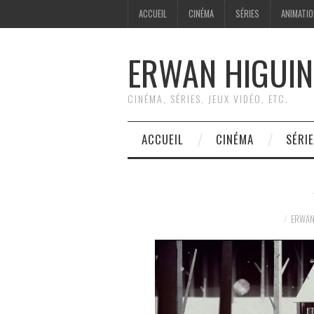
ACCUEIL
CINÉMA
SÉRIES
ANIMATI
ERWAN HIGUIN
CINÉMA, SÉRIES, JEUX VIDÉO, ETC.
ACCUEIL
CINÉMA
SÉRI
ERWAN