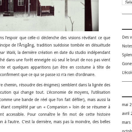
Catég
Des v
s l’espoir que celle-ci déclenche des visions révélant ce que
principe de l’Årsgång, tradition suédoise tombée en désuétude
Notes
ear Walk
, la dernière création en date du studio indépendant
Splen
hé dans une forêt enneigée où seul le bruit de nos pas vient
Gone 
ante et quelques apparitions (un être en costume à tête de
L’éco
nfirment que ce qui se passe ici n’a rien d’ordinaire.
re chemin, résoudre des énigmes) semblent dans la lignée des
xécution qui change tout. L’économie de moyens, l’utilisation
t comme une bande de réel que l’on fait défiler), mais aussi la
mai 
étant complété par un « Companion » loin de se résumer à
avril
ent accessible. Pour connaître le fin mot de cette histoire
n à l’autre. C’est la dernière, mais pas la moindre, des belles
mars
octo