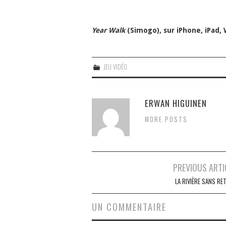
Year Walk
(Simogo), sur iPhone, iPad, 
JEU VIDÉO
ERWAN HIGUINEN
MORE POSTS
Navigation
PREVIOUS ARTI
des
LA RIVIÈRE SANS RE
articles
UN COMMENTAIRE