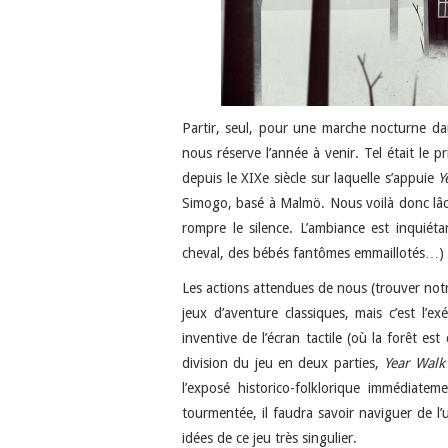
Partir, seul, pour une marche nocturne dan
nous réserve l’année à venir. Tel était le 
depuis le XIXe siècle sur laquelle s’appuie
Y
Simogo, basé à Malmö. Nous voilà donc lâc
rompre le silence. L’ambiance est inquiét
cheval, des bébés fantômes emmaillotés…) co
Les actions attendues de nous (trouver not
jeux d’aventure classiques, mais c’est l’e
inventive de l’écran tactile (où la forêt es
division du jeu en deux parties,
Year Walk
l’exposé historico-folklorique immédiatem
tourmentée, il faudra savoir naviguer de l’u
idées de ce jeu très singulier.