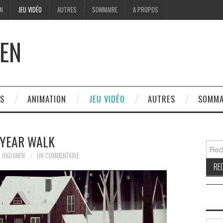
ON
JEU VIDÉO
AUTRES
SOMMAIRE
A PROPOS
EN
ES
ANIMATION
JEU VIDÉO
AUTRES
SOMMA
YEAR WALK
Reche
 HIGUINEN
UN COMMENTAIRE