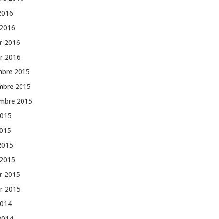
 2016
 2016
er 2016
er 2016
mbre 2015
mbre 2015
embre 2015
2015
2015
 2015
 2015
er 2015
er 2015
2014
 2014