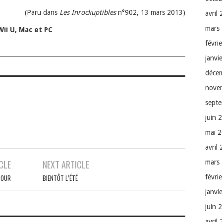
(Paru dans
Les Inrockuptibles
n°902, 13 mars 2013)
avril
mars
Wii U, Mac et PC
févri
janvi
déce
nove
sept
juin 
mai 
avril
CLE
NEXT ARTICLE
mars
févri
TOUR
BIENTÔT L’ÉTÉ
janvi
juin 
avril