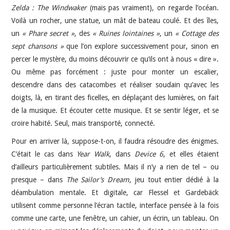
Zelda : The Windwaker
(mais pas vraiment), on regarde l’océan.
Voilà un rocher, une statue, un mât de bateau coulé. Et des îles,
un
« Phare secret »
, des
« Ruines lointaines »
, un
« Cottage des
sept chansons »
que l’on explore successivement pour, sinon en
percer le mystère, du moins découvrir ce qu’ils ont à nous « dire ».
Ou même pas forcément : juste pour monter un escalier,
descendre dans des catacombes et réaliser soudain qu’avec les
doigts, là, en tirant des ficelles, en déplaçant des lumières, on fait
de la musique. Et écouter cette musique. Et se sentir léger, et se
croire habité. Seul, mais transporté, connecté.
Pour en arriver là, suppose-t-on, il faudra résoudre des énigmes.
C’était le cas dans
Year Walk
, dans
Device 6
, et elles étaient
d’ailleurs particulièrement subtiles. Mais il n’y a rien de tel – ou
presque – dans
The Sailor’s Dream
, jeu tout entier dédié à la
déambulation mentale. Et digitale, car Flessel et Gardebäck
utilisent comme personne l’écran tactile, interface pensée à la fois
comme une carte, une fenêtre, un cahier, un écrin, un tableau. On