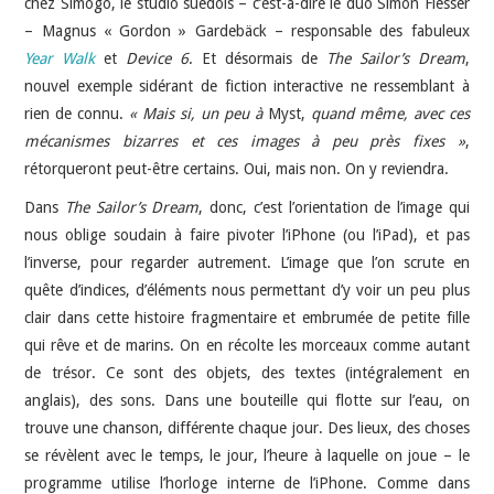
chez Simogo, le studio suédois – c’est-à-dire le duo Simon Flesser
– Magnus « Gordon » Gardebäck – responsable des fabuleux
Year Walk
et
Device 6
. Et désormais de
The Sailor’s Dream
,
nouvel exemple sidérant de fiction interactive ne ressemblant à
rien de connu.
« Mais si, un peu à
Myst,
quand même, avec ces
mécanismes bizarres et ces images à peu près fixes »
,
rétorqueront peut-être certains. Oui, mais non. On y reviendra.
Dans
The Sailor’s Dream
, donc, c’est l’orientation de l’image qui
nous oblige soudain à faire pivoter l’iPhone (ou l’iPad), et pas
l’inverse, pour regarder autrement. L’image que l’on scrute en
quête d’indices, d’éléments nous permettant d’y voir un peu plus
clair dans cette histoire fragmentaire et embrumée de petite fille
qui rêve et de marins. On en récolte les morceaux comme autant
de trésor. Ce sont des objets, des textes (intégralement en
anglais), des sons. Dans une bouteille qui flotte sur l’eau, on
trouve une chanson, différente chaque jour. Des lieux, des choses
se révèlent avec le temps, le jour, l’heure à laquelle on joue – le
programme utilise l’horloge interne de l’iPhone. Comme dans