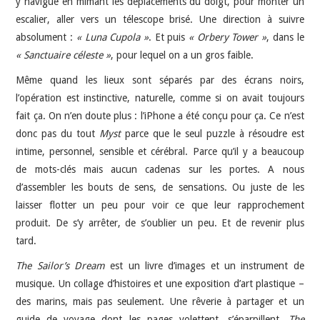
y navigue en mimant les déplacements du doigt, pour monter un
escalier, aller vers un télescope brisé. Une direction à suivre
absolument :
« Luna Cupola »
. Et puis
« Orbery Tower »
, dans le
« Sanctuaire céleste »
, pour lequel on a un gros faible.
Même quand les lieux sont séparés par des écrans noirs,
l’opération est instinctive, naturelle, comme si on avait toujours
fait ça. On n’en doute plus : l’iPhone a été conçu pour ça. Ce n’est
donc pas du tout
Myst
parce que le seul puzzle à résoudre est
intime, personnel, sensible et cérébral. Parce qu’il y a beaucoup
de mots-clés mais aucun cadenas sur les portes. A nous
d’assembler les bouts de sens, de sensations. Ou juste de les
laisser flotter un peu pour voir ce que leur rapprochement
produit. De s’y arrêter, de s’oublier un peu. Et de revenir plus
tard.
The Sailor’s Dream
est un livre d’images et un instrument de
musique. Un collage d’histoires et une exposition d’art plastique –
des marins, mais pas seulement. Une rêverie à partager et un
guide de voyage dont les pages volettent, s’éparpillent.
The