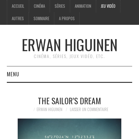
ACCUEIL
CINÉMA
SÉRIES
ANIMATION
JEU VIDÉO
AUTRES
SOMMAIRE
A PROPOS
ERWAN HIGUINEN
CINÉMA, SÉRIES, JEUX VIDÉO, ETC.
MENU
ACCUEIL
THE SAILOR’S DREAM
CINÉMA
ERWAN HIGUINEN
LAISSER UN COMMENTAIRE
SÉRIES
ANIMATION