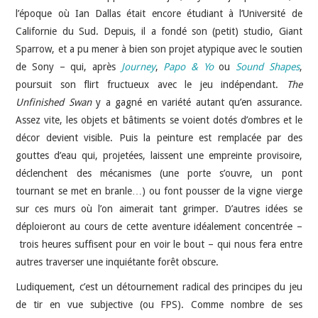
l’époque où Ian Dallas était encore étudiant à l’Université de
Californie du Sud. Depuis, il a fondé son (petit) studio, Giant
Sparrow, et a pu mener à bien son projet atypique avec le soutien
de Sony – qui, après
Journey
,
Papo & Yo
ou
Sound Shapes
,
poursuit son flirt fructueux avec le jeu indépendant.
The
Unfinished Swan
y a gagné en variété autant qu’en assurance.
Assez vite, les objets et bâtiments se voient dotés d’ombres et le
décor devient visible. Puis la peinture est remplacée par des
gouttes d’eau qui, projetées, laissent une empreinte provisoire,
déclenchent des mécanismes (une porte s’ouvre, un pont
tournant se met en branle…) ou font pousser de la vigne vierge
sur ces murs où l’on aimerait tant grimper. D’autres idées se
déploieront au cours de cette aventure idéalement concentrée –
trois heures suffisent pour en voir le bout – qui nous fera entre
autres traverser une inquiétante forêt obscure.
Ludiquement, c’est un détournement radical des principes du jeu
de tir en vue subjective (ou FPS). Comme nombre de ses