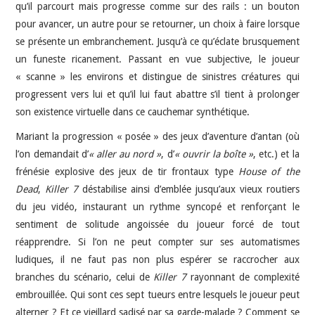
qu’il parcourt mais progresse comme sur des rails : un bouton
pour avancer, un autre pour se retourner, un choix à faire lorsque
se présente un embranchement. Jusqu’à ce qu’éclate brusquement
un funeste ricanement. Passant en vue subjective, le joueur
« scanne » les environs et distingue de sinistres créatures qui
progressent vers lui et qu’il lui faut abattre s’il tient à prolonger
son existence virtuelle dans ce cauchemar synthétique.
Mariant la progression « posée » des jeux d’aventure d’antan (où
l’on demandait d’
« aller au nord »
, d’
« ouvrir la boîte »
, etc.) et la
frénésie explosive des jeux de tir frontaux type
House of the
Dead
,
Killer 7
déstabilise ainsi d’emblée jusqu’aux vieux routiers
du jeu vidéo, instaurant un rythme syncopé et renforçant le
sentiment de solitude angoissée du joueur forcé de tout
réapprendre. Si l’on ne peut compter sur ses automatismes
ludiques, il ne faut pas non plus espérer se raccrocher aux
branches du scénario, celui de
Killer 7
rayonnant de complexité
embrouillée. Qui sont ces sept tueurs entre lesquels le joueur peut
alterner ? Et ce vieillard sadisé par sa garde-malade ? Comment se