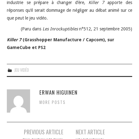
industrie se prépare à changer d’ère,
Killer 7
apporte des
réponses qu’il serait dommage de négliger au débat animé sur ce
que peut le jeu vidéo.
(Paru dans
Les Inrockuptibles
n°512, 21 septembre 2005)
Killer 7
(Grasshopper Manufacture / Capcom), sur
GameCube et PS2
JEU VIDÉO
ERWAN HIGUINEN
MORE POSTS
Navigation
PREVIOUS ARTICLE
NEXT ARTICLE