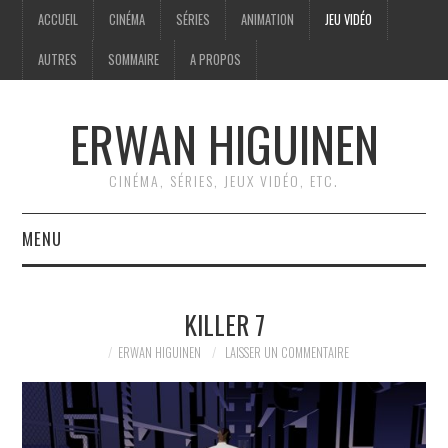
ACCUEIL
CINÉMA
SÉRIES
ANIMATION
JEU VIDÉO
AUTRES
SOMMAIRE
A PROPOS
ERWAN HIGUINEN
CINÉMA, SÉRIES, JEUX VIDÉO, ETC.
MENU
ACCUEIL
KILLER 7
CINÉMA
ERWAN HIGUINEN
LAISSER UN COMMENTAIRE
SÉRIES
ANIMATION