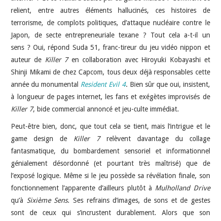
relient, entre autres éléments hallucinés, ces histoires de
terrorisme, de complots politiques, d’attaque nucléaire contre le
Japon, de secte entrepreneuriale texane ? Tout cela a-t-il un
sens ? Oui, répond Suda 51, franc-tireur du jeu vidéo nippon et
auteur de
Killer 7
en collaboration avec Hiroyuki Kobayashi et
Shinji Mikami de chez Capcom, tous deux déjà responsables cette
année du monumental
Resident Evil 4
. Bien sûr que oui, insistent,
à longueur de pages internet, les fans et exégètes improvisés de
Killer 7
, bide commercial annoncé et jeu-culte immédiat.
Peut-être bien, donc, que tout cela se tient, mais l’intrigue et le
game design de
Killer 7
relèvent davantage du collage
fantasmatique, du bombardement sensoriel et informationnel
génialement désordonné (et pourtant très maîtrisé) que de
l’exposé logique. Même si le jeu possède sa révélation finale, son
fonctionnement l’apparente d’ailleurs plutôt à
Mulholland Drive
qu’à
Sixième Sens
. Ses refrains d’images, de sons et de gestes
sont de ceux qui s’incrustent durablement. Alors que son