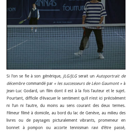
JEU VIDÉO
AUTRES
SOMMAIRE
A PROPOS
Si l’on se fie à son générique,
JLG/JLG
serait un
Autoportrait de
décembre
commandé par
« les successeurs de Léon Gaumont »
à
Jean-Luc Godard, un film dont il est à la fois l’auteur et le sujet.
Pourtant, difficile d’évacuer le sentiment qu’il n’est ici précisément
ni l’un ni l’autre, du moins au sens courant des deux termes.
Filmeur filmé à domicile, au bord du lac de Genève, au milieu des
livres ou de paysages picturalement vibrants, promeneur en
bonnet à pompon ou accorte tennisman ravi d’être passé,