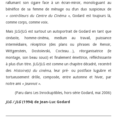
rallumant son cigare face à un écran-miroir, monologuant au
bénéfice de sa femme de ménage ou d’un duo suspicieux de
« contrôleurs du Centre du Cinéma »
, Godard est toujours là,
comme corps, comme voix.
Mais JLG/JLG est surtout un autoportrait de Godard en tant que
cinéaste, homme-cinéma, medium au travail, puissance
intermédiaire, réceptrice (des plans ou phrases de Renoir,
Wittgenstein, Dostoïevski, Cocteau…), réorganisatrice (le
montage, son beau souci) et finalement émettrice, réfléchissante
à plus d’un titre. JLG/JLG est comme un chapitre décadré, recentré
des
Histoire(s) du cinéma
, leur pré- ou postface lugubre et
tortueusement drôle, composée, entre automne et hiver, par
notre ami
« Jeannot »
.
(Paru dans Les Inrockuptibles, hors-série Godard, mai 2006)
JLG / JLG
(1994) de Jean-Luc Godard