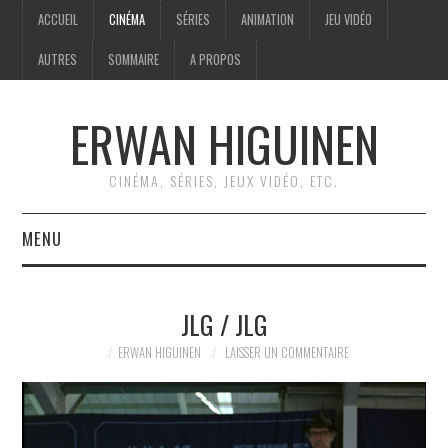
ACCUEIL
CINÉMA
SÉRIES
ANIMATION
JEU VIDÉO
AUTRES
SOMMAIRE
A PROPOS
ERWAN HIGUINEN
CINÉMA, SÉRIES, JEUX VIDÉO, ETC.
MENU
ACCUEIL
JLG / JLG
CINÉMA
ERWAN HIGUINEN
LAISSER UN COMMENTAIRE
SÉRIES
ANIMATION