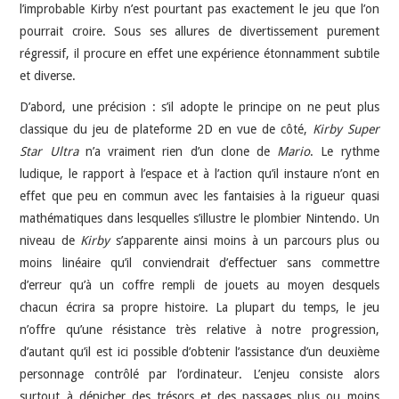
l’improbable Kirby n’est pourtant pas exactement le jeu que l’on
pourrait croire. Sous ses allures de divertissement purement
régressif, il procure en effet une expérience étonnamment subtile
et diverse.
D’abord, une précision : s’il adopte le principe on ne peut plus
classique du jeu de plateforme 2D en vue de côté,
Kirby Super
Star Ultra
n’a vraiment rien d’un clone de
Mario
. Le rythme
ludique, le rapport à l’espace et à l’action qu’il instaure n’ont en
effet que peu en commun avec les fantaisies à la rigueur quasi
mathématiques dans lesquelles s’illustre le plombier Nintendo. Un
niveau de
Kirby
s’apparente ainsi moins à un parcours plus ou
moins linéaire qu’il conviendrait d’effectuer sans commettre
d’erreur qu’à un coffre rempli de jouets au moyen desquels
chacun écrira sa propre histoire. La plupart du temps, le jeu
n’offre qu’une résistance très relative à notre progression,
d’autant qu’il est ici possible d’obtenir l’assistance d’un deuxième
personnage contrôlé par l’ordinateur. L’enjeu consiste alors
surtout à dénicher des trésors et des passages plus ou moins