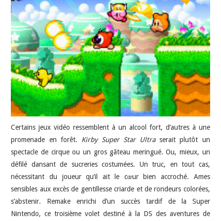
JEU VIDÉO
AUTRES
SOMMAIRE
A PROPOS
Certains jeux vidéo ressemblent à un alcool fort, d’autres à une
promenade en forêt.
Kirby Super Star Ultra
serait plutôt un
spectacle de cirque ou un gros gâteau meringué. Ou, mieux, un
défilé dansant de sucreries costumées. Un truc, en tout cas,
nécessitant du joueur qu’il ait le cœur bien accroché. Ames
sensibles aux excès de gentillesse criarde et de rondeurs colorées,
s’abstenir. Remake enrichi d’un succès tardif de la Super
Nintendo, ce troisième volet destiné à la DS des aventures de