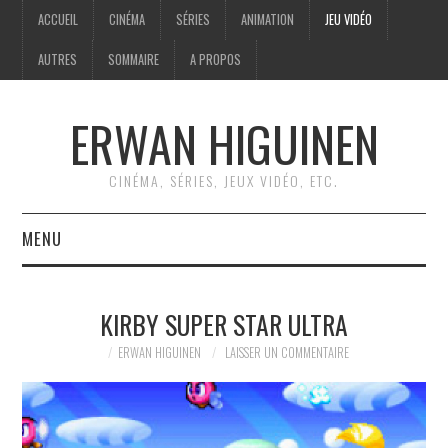
ACCUEIL
CINÉMA
SÉRIES
ANIMATION
JEU VIDÉO
AUTRES
SOMMAIRE
A PROPOS
ERWAN HIGUINEN
CINÉMA, SÉRIES, JEUX VIDÉO, ETC.
MENU
ACCUEIL
KIRBY SUPER STAR ULTRA
CINÉMA
ERWAN HIGUINEN
LAISSER UN COMMENTAIRE
SÉRIES
ANIMATION