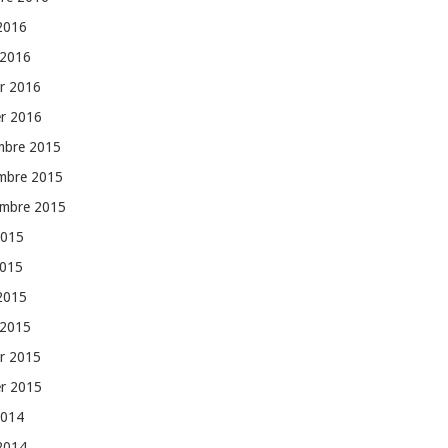
 2016
 2016
er 2016
er 2016
mbre 2015
mbre 2015
embre 2015
2015
2015
 2015
 2015
er 2015
er 2015
2014
 2014