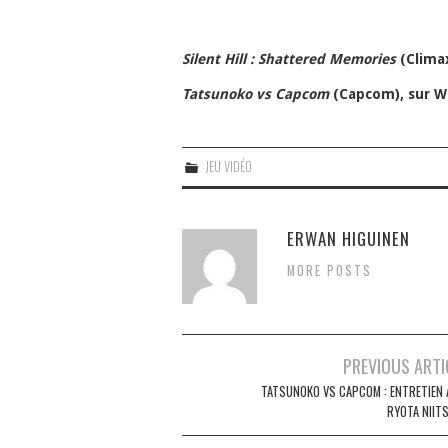
Silent Hill : Shattered Memories
(Climax
Tatsunoko vs Capcom
(Capcom), sur Wi
JEU VIDÉO
ERWAN HIGUINEN
MORE POSTS
Navigation
PREVIOUS ARTI
des
TATSUNOKO VS CAPCOM : ENTRETIEN 
RYOTA NIIT
articles