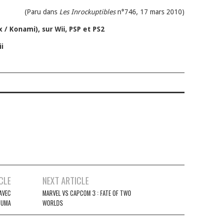
(Paru dans
Les Inrockuptibles
n°746, 17 mars 2010)
 / Konami), sur Wii, PSP et PS2
i
CLE
NEXT ARTICLE
AVEC
MARVEL VS CAPCOM 3 : FATE OF TWO
SUMA
WORLDS