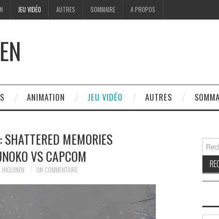
ON
JEU VIDÉO
AUTRES
SOMMAIRE
A PROPOS
EN
ES
ANIMATION
JEU VIDÉO
AUTRES
SOMMA
 : SHATTERED MEMORIES
Reche
NOKO VS CAPCOM
 HIGUINEN
UN COMMENTAIRE