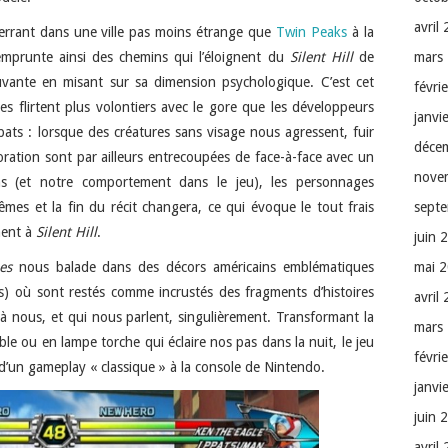
avril
errant dans une ville pas moins étrange que
Twin Peaks
à la
mars
 emprunte ainsi des chemins qui l’éloignent du
Silent Hill
de
uvante en misant sur sa dimension psychologique. C’est cet
févri
es flirtent plus volontiers avec le gore que les développeurs
janvi
bats : lorsque des créatures sans visage nous agressent, fuir
déce
oration sont par ailleurs entrecoupées de face-à-face avec un
nove
s (et notre comportement dans le jeu), les personnages
sept
êmes et la fin du récit changera, ce qui évoque le tout frais
ment à
Silent Hill
.
juin 
mai 
es
nous balade dans des décors américains emblématiques
ons) où sont restés comme incrustés des fragments d’histoires
avril
à nous, et qui nous parlent, singulièrement. Transformant la
mars
 ou en lampe torche qui éclaire nos pas dans la nuit, le jeu
févri
d’un gameplay « classique » à la console de Nintendo.
janvi
juin 
avril