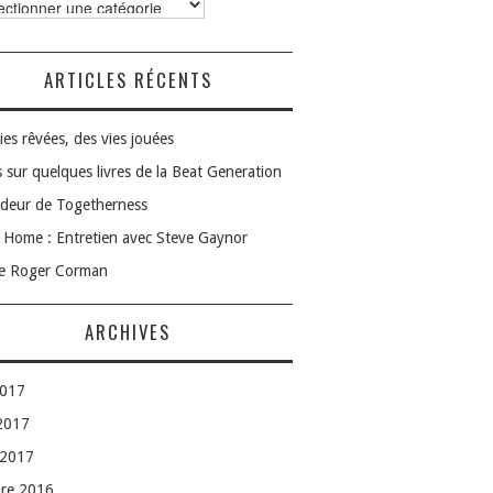
ories
ARTICLES RÉCENTS
ies rêvées, des vies jouées
 sur quelques livres de la Beat Generation
deur de Togetherness
Home : Entretien avec Steve Gaynor
le Roger Corman
ARCHIVES
2017
 2017
 2017
bre 2016