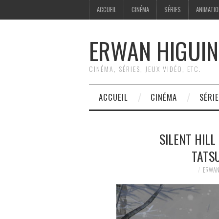
ACCUEIL
CINÉMA
SÉRIES
ANIMATI
ERWAN HIGUIN
CINÉMA, SÉRIES, JEUX VIDÉO, ETC.
ACCUEIL
CINÉMA
SÉRI
SILENT HILL
TATSU
ERWAN