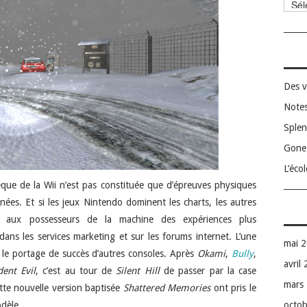
Catég
Des v
Notes
Splen
Gone 
L’éco
èque de la Wii n’est pas constituée que d’épreuves physiques
inées. Et si les jeux Nintendo dominent les charts, les autres
 aux possesseurs de la machine des expériences plus
ans les services marketing et sur les forums internet. L’une
mai 
st le portage de succès d’autres consoles. Après
Okami
,
Bully
,
avril
dent Evil
, c’est au tour de
Silent Hill
de passer par la case
mars
ette nouvelle version baptisée
Shattered Memories
ont pris le
octo
dèle.