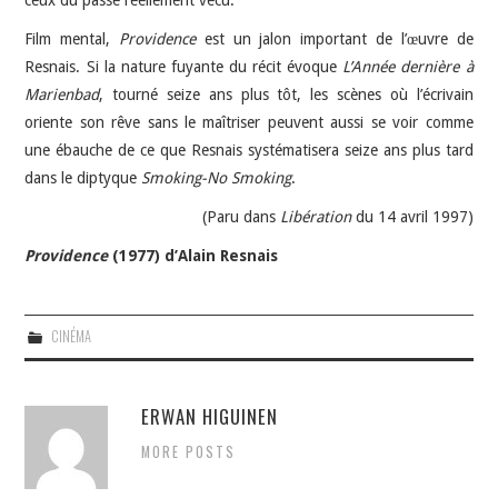
ceux du passé réellement vécu.
Film mental,
Providence
est un jalon important de l’œuvre de
Resnais. Si la nature fuyante du récit évoque
L’Année dernière à
Marienbad
, tourné seize ans plus tôt, les scènes où l’écrivain
oriente son rêve sans le maîtriser peuvent aussi se voir comme
une ébauche de ce que Resnais systématisera seize ans plus tard
dans le diptyque
Smoking-No Smoking
.
(Paru dans
Libération
du 14 avril 1997)
Providence
(1977) d’Alain Resnais
CINÉMA
ERWAN HIGUINEN
MORE POSTS