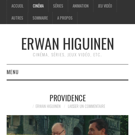
ACCUEIL
CINÉMA
SÉRIES
ANIMATION
JEU VIDÉO
AUTRES
SOMMAIRE
A PROPOS
ERWAN HIGUINEN
CINÉMA, SÉRIES, JEUX VIDÉO, ETC.
MENU
ACCUEIL
PROVIDENCE
CINÉMA
ERWAN HIGUINEN
LAISSER UN COMMENTAIRE
SÉRIES
ANIMATION