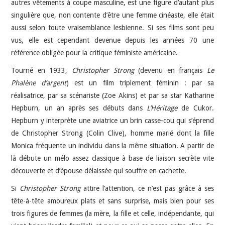
autres vêtements à coupe masculine, est une figure d’autant plus
singulière que, non contente d’être une femme cinéaste, elle était
aussi selon toute vraisemblance lesbienne. Si ses films sont peu
vus, elle est cependant devenue depuis les années 70 une
référence obligée pour la critique féministe américaine.
Tourné en 1933,
Christopher Strong
(devenu en français
Le
Phalène d’argent
) est un film triplement féminin : par sa
réalisatrice, par sa scénariste (Zoe Akins) et par sa star Katharine
Hepburn, un an après ses débuts dans
L’Héritage
de Cukor.
Hepburn y interprète une aviatrice un brin casse-cou qui s’éprend
de Christopher Strong (Colin Clive), homme marié dont la fille
Monica fréquente un individu dans la même situation. A partir de
là débute un mélo assez classique à base de liaison secrète vite
découverte et d’épouse délaissée qui souffre en cachette.
Si
Christopher Strong
attire l’attention, ce n’est pas grâce à ses
tête-à-tête amoureux plats et sans surprise, mais bien pour ses
trois figures de femmes (la mère, la fille et celle, indépendante, qui