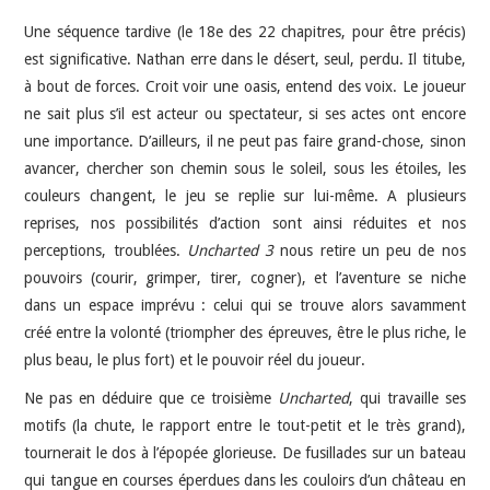
Une séquence tardive (le 18e des 22 chapitres, pour être précis)
est significative. Nathan erre dans le désert, seul, perdu. Il titube,
à bout de forces. Croit voir une oasis, entend des voix. Le joueur
ne sait plus s’il est acteur ou spectateur, si ses actes ont encore
une importance. D’ailleurs, il ne peut pas faire grand-chose, sinon
avancer, chercher son chemin sous le soleil, sous les étoiles, les
couleurs changent, le jeu se replie sur lui-même. A plusieurs
reprises, nos possibilités d’action sont ainsi réduites et nos
perceptions, troublées.
Uncharted 3
nous retire un peu de nos
pouvoirs (courir, grimper, tirer, cogner), et l’aventure se niche
dans un espace imprévu : celui qui se trouve alors savamment
créé entre la volonté (triompher des épreuves, être le plus riche, le
plus beau, le plus fort) et le pouvoir réel du joueur.
Ne pas en déduire que ce troisième
Uncharted
, qui travaille ses
motifs (la chute, le rapport entre le tout-petit et le très grand),
tournerait le dos à l’épopée glorieuse. De fusillades sur un bateau
qui tangue en courses éperdues dans les couloirs d’un château en