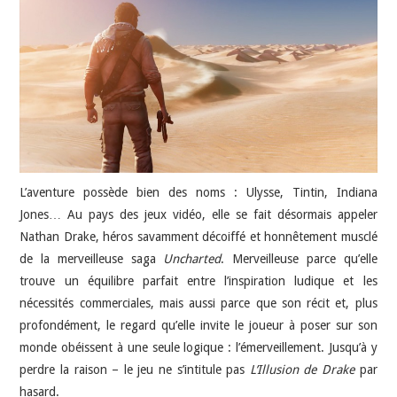
JEU VIDÉO
AUTRES
SOMMAIRE
A PROPOS
L’aventure possède bien des noms : Ulysse, Tintin, Indiana
Jones… Au pays des jeux vidéo, elle se fait désormais appeler
Nathan Drake, héros savamment décoiffé et honnêtement musclé
de la merveilleuse saga
Uncharted
. Merveilleuse parce qu’elle
trouve un équilibre parfait entre l’inspiration ludique et les
nécessités commerciales, mais aussi parce que son récit et, plus
profondément, le regard qu’elle invite le joueur à poser sur son
monde obéissent à une seule logique : l’émerveillement. Jusqu’à y
perdre la raison – le jeu ne s’intitule pas
L’Illusion de Drake
par
hasard.