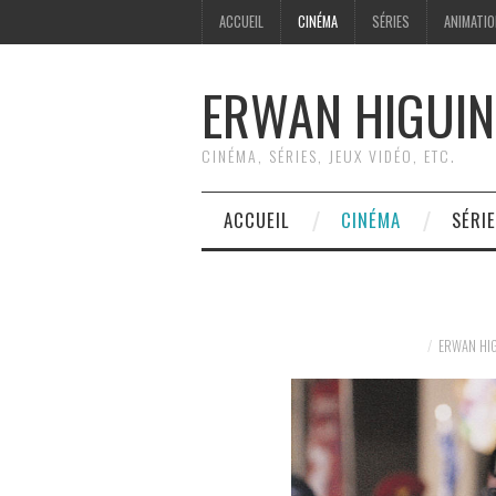
ACCUEIL
CINÉMA
SÉRIES
ANIMATI
ERWAN HIGUIN
CINÉMA, SÉRIES, JEUX VIDÉO, ETC.
ACCUEIL
CINÉMA
SÉRI
ERWAN HI