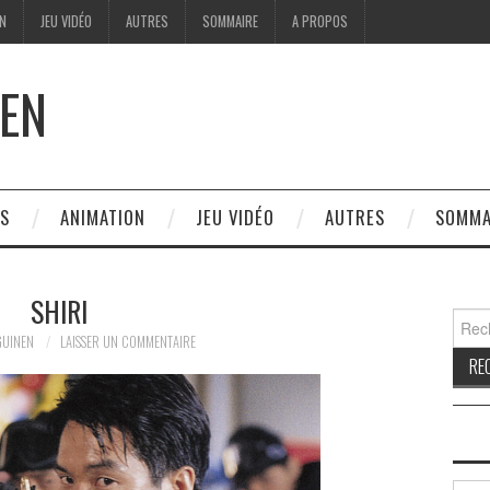
ON
JEU VIDÉO
AUTRES
SOMMAIRE
A PROPOS
EN
ES
ANIMATION
JEU VIDÉO
AUTRES
SOMMA
SHIRI
Reche
GUINEN
LAISSER UN COMMENTAIRE