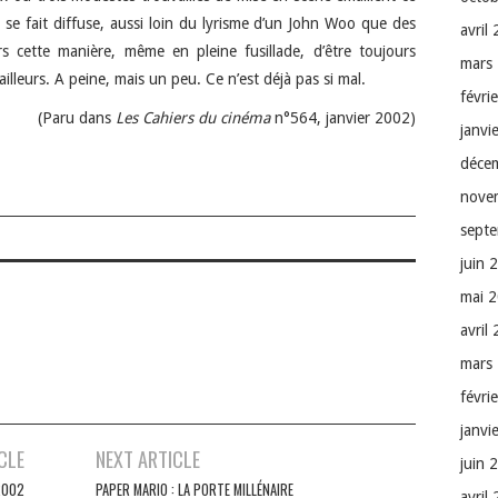
te, se fait diffuse, aussi loin du lyrisme d’un John Woo que des
avril
s cette manière, même en pleine fusillade, d’être toujours
mars
illeurs. A peine, mais un peu. Ce n’est déjà pas si mal.
févri
(Paru dans
Les Cahiers du cinéma
n°564, janvier 2002)
janvi
déce
nove
sept
juin 
mai 
avril
mars
févri
janvi
CLE
NEXT ARTICLE
juin 
2002
PAPER MARIO : LA PORTE MILLÉNAIRE
avril