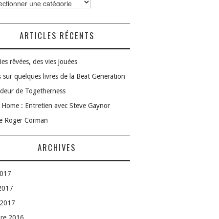
ories
ARTICLES RÉCENTS
ies rêvées, des vies jouées
 sur quelques livres de la Beat Generation
deur de Togetherness
Home : Entretien avec Steve Gaynor
le Roger Corman
ARCHIVES
2017
 2017
 2017
bre 2016