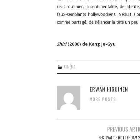
récit routinier, la sentimentalité, de laten
faux-semblants hollywoodiens. Séduit alor
comme partagé, de s’élancer la tête un peu a
Shiri
(2000) de Kang Je-Gyu
CINÉMA
ERWAN HIGUINEN
MORE POSTS
Navigation
PREVIOUS ARTI
des
FESTIVAL DE ROTTERDAM 