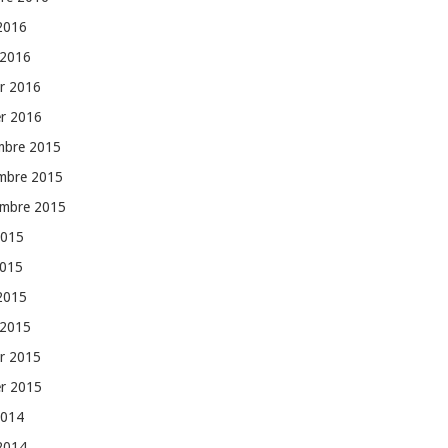
 2016
 2016
er 2016
er 2016
mbre 2015
mbre 2015
embre 2015
2015
2015
 2015
 2015
er 2015
er 2015
2014
 2014