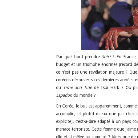
Par quel bout prendre
Shiri
? En France, c
budget et un triomphe énormes (record d
ce n’est pas une révélation majeure ? Que
coréens découverts ces dernières années et
du
Time and Tide
de Tsui Hark ? Ou plut
Espadon
du monde ?
En Corée, le but est apparemment, comme e
accomplie, et plutôt mieux que par chez n
explicite), c’est-à-dire adapté à un pays
menace terroriste. Cette femme que j’aime (t
elle était mêlée au complot ? Alors que deu