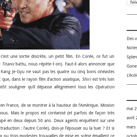
Catég
Des v
Notes
’est une sortie discrète, un petit film. En Corée, ce fut un
Splen
e
Titanic
battu, nous répète-t-on). Faut-il alors annoncer que
Gone 
 Kang Je-Gyu ne vaut pas les quatre ou cinq bons cinéastes
L’éco
 que, dans le rayon film d’action asiatique,
Shiri
est très loin
ôt souligner qu’il dépasse allègrement tous les
Opération
n France, de se montrer à la hauteur de l’Amérique. Mission
mai 
ous. Mais le propos est coréanisé (et parfois de façon très
avril
 coupé en deux depuis 50 ans. Deux agents enquêtent sur une
mars
raduction : l’autre Corée), dois-je l’épouser ou la tuer ? Et si
x ou trois modestes trouvailles de mise en scène émaillent ce
octo