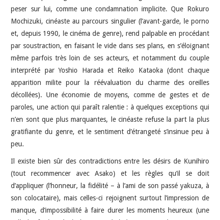
peser sur lui, comme une condamnation implicite. Que Rokuro
Mochizuki, cinéaste au parcours singulier (l’avant-garde, le porno
et, depuis 1990, le cinéma de genre), rend palpable en procédant
par soustraction, en faisant le vide dans ses plans, en s’éloignant
même parfois très loin de ses acteurs, et notamment du couple
interprété par Yoshio Harada et Reiko Kataoka (dont chaque
apparition milite pour la réévaluation du charme des oreilles
décollées). Une économie de moyens, comme de gestes et de
paroles, une action qui paraît ralentie : à quelques exceptions qui
n’en sont que plus marquantes, le cinéaste refuse la part la plus
gratifiante du genre, et le sentiment d’étrangeté s’insinue peu à
peu.
Il existe bien sûr des contradictions entre les désirs de Kunihiro
(tout recommencer avec Asako) et les règles qu’il se doit
d’appliquer (l’honneur, la fidélité – à l’ami de son passé yakuza, à
son colocataire), mais celles-ci rejoignent surtout l’impression de
manque, d’impossibilité à faire durer les moments heureux (une