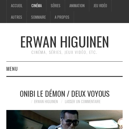
ACCUEIL
CINÉMA
SÉRIES
ANIMATION
JEU VIDÉO
AUTRES
SOMMAIRE
A PROPOS
ERWAN HIGUINEN
CINÉMA, SÉRIES, JEUX VIDÉO, ETC.
MENU
ACCUEIL
ONIBI LE DÉMON / DEUX VOYOUS
CINÉMA
ERWAN HIGUINEN
LAISSER UN COMMENTAIRE
SÉRIES
ANIMATION