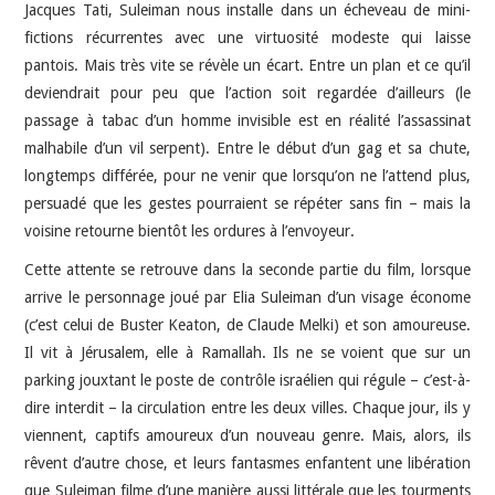
Jacques Tati, Suleiman nous installe dans un écheveau de mini-
fictions récurrentes avec une virtuosité modeste qui laisse
pantois. Mais très vite se révèle un écart. Entre un plan et ce qu’il
deviendrait pour peu que l’action soit regardée d’ailleurs (le
passage à tabac d’un homme invisible est en réalité l’assassinat
malhabile d’un vil serpent). Entre le début d’un gag et sa chute,
longtemps différée, pour ne venir que lorsqu’on ne l’attend plus,
persuadé que les gestes pourraient se répéter sans fin – mais la
voisine retourne bientôt les ordures à l’envoyeur.
Cette attente se retrouve dans la seconde partie du film, lorsque
arrive le personnage joué par Elia Suleiman d’un visage économe
(c’est celui de Buster Keaton, de Claude Melki) et son amoureuse.
Il vit à Jérusalem, elle à Ramallah. Ils ne se voient que sur un
parking jouxtant le poste de contrôle israélien qui régule – c’est-à-
dire interdit – la circulation entre les deux villes. Chaque jour, ils y
viennent, captifs amoureux d’un nouveau genre. Mais, alors, ils
rêvent d’autre chose, et leurs fantasmes enfantent une libération
que Suleiman filme d’une manière aussi littérale que les tourments