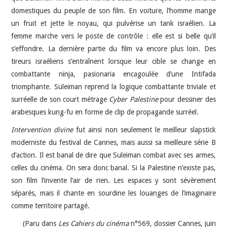
domestiques du peuple de son film. En voiture, l’homme mange
un fruit et jette le noyau, qui pulvérise un tank israélien. La
femme marche vers le poste de contrôle : elle est si belle qu’il
s’effondre. La dernière partie du film va encore plus loin. Des
tireurs israéliens s’entraînent lorsque leur cible se change en
combattante ninja, pasionaria encagoulée d’une Intifada
triomphante. Suleiman reprend la logique combattante triviale et
surréelle de son court métrage
Cyber Palestine
pour dessiner des
arabesques kung-fu en forme de clip de propagande surréel.
Intervention divine
fut ainsi non seulement le meilleur slapstick
moderniste du festival de Cannes, mais aussi sa meilleure série B
d’action. Il est banal de dire que Suleiman combat avec ses armes,
celles du cinéma. On sera donc banal. Si la Palestine n’existe pas,
son film l’invente l’air de rien. Les espaces y sont sévèrement
séparés, mais il chante en sourdine les louanges de l’imaginaire
comme territoire partagé.
(Paru dans
Les Cahiers du cinéma
n°569, dossier Cannes, juin