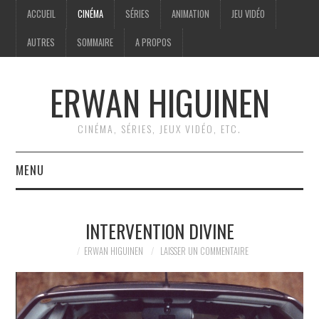
ACCUEIL
CINÉMA
SÉRIES
ANIMATION
JEU VIDÉO
AUTRES
SOMMAIRE
A PROPOS
ERWAN HIGUINEN
CINÉMA, SÉRIES, JEUX VIDÉO, ETC.
MENU
ACCUEIL
INTERVENTION DIVINE
CINÉMA
ERWAN HIGUINEN
LAISSER UN COMMENTAIRE
SÉRIES
ANIMATION