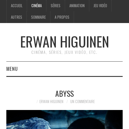
ACCUEIL
CINÉMA
SÉRIES
ANIMATION
JEU VIDÉO
AUTRES
SOMMAIRE
A PROPOS
ERWAN HIGUINEN
CINÉMA, SÉRIES, JEUX VIDÉO, ETC.
MENU
ACCUEIL
ABYSS
CINÉMA
ERWAN HIGUINEN
UN COMMENTAIRE
SÉRIES
ANIMATION