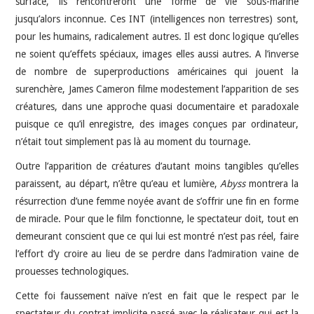
surface, ils rencontreront une forme de vie sous-marine
jusqu’alors inconnue. Ces INT (intelligences non terrestres) sont,
pour les humains, radicalement autres. Il est donc logique qu’elles
ne soient qu’effets spéciaux, images elles aussi autres. A l’inverse
de nombre de superproductions américaines qui jouent la
surenchère, James Cameron filme modestement l’apparition de ses
créatures, dans une approche quasi documentaire et paradoxale
puisque ce qu’il enregistre, des images conçues par ordinateur,
n’était tout simplement pas là au moment du tournage.
Outre l’apparition de créatures d’autant moins tangibles qu’elles
paraissent, au départ, n’être qu’eau et lumière,
Abyss
montrera la
résurrection d’une femme noyée avant de s’offrir une fin en forme
de miracle. Pour que le film fonctionne, le spectateur doit, tout en
demeurant conscient que ce qui lui est montré n’est pas réel, faire
l’effort d’y croire au lieu de se perdre dans l’admiration vaine de
prouesses technologiques.
Cette foi faussement naïve n’est en fait que le respect par le
spectateur du contrat implicite passé avec le réalisateur qui est la