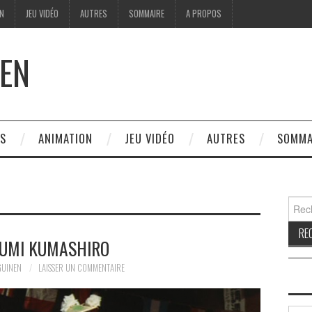
ON
JEU VIDÉO
AUTRES
SOMMAIRE
A PROPOS
EN
ES
ANIMATION
JEU VIDÉO
AUTRES
SOMMA
Reche
UMI KUMASHIRO
GUINEN
LAISSER UN COMMENTAIRE