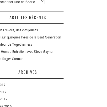
ories
ARTICLES RÉCENTS
ies rêvées, des vies jouées
 sur quelques livres de la Beat Generation
deur de Togetherness
Home : Entretien avec Steve Gaynor
le Roger Corman
ARCHIVES
2017
 2017
 2017
bre 2016