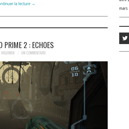
ntinuer la lecture
→
mars
 PRIME 2 : ECHOES
 HIGUINEN
UN COMMENTAIRE