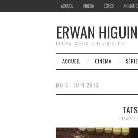
ACCUEIL
CINÉMA
SÉRIES
ANIMATI
ERWAN HIGUIN
CINÉMA, SÉRIES, JEUX VIDÉO, ETC.
ACCUEIL
CINÉMA
SÉRI
MOIS :
JUIN 2015
TATS
ERWAN HI