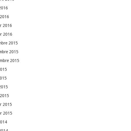
 2016
 2016
er 2016
er 2016
mbre 2015
mbre 2015
embre 2015
2015
2015
 2015
 2015
er 2015
er 2015
2014
 2014