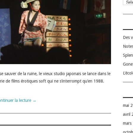
Catég
Des v
Notes
Splen
Gone 
L’éco
e sauver de la ruine, le vieux studio japonais se lance dans le
e de films érotiques soft qui ne s’interrompt qu’en 1988.
ntinuer la lecture
→
mai 
avril
mars
octo