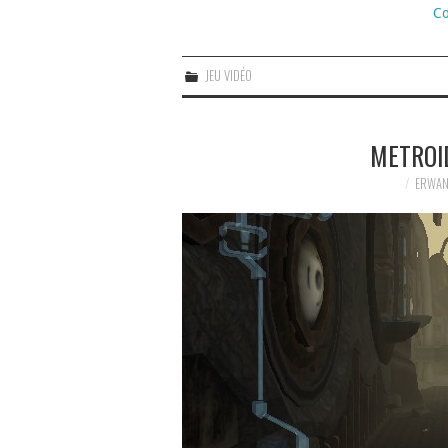
Co
JEU VIDÉO
METROID
ERWAN