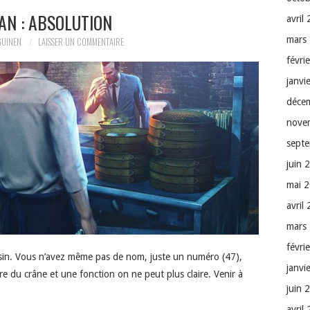
AN : ABSOLUTION
avril
mars
GUINEN
LAISSER UN COMMENTAIRE
févri
janvi
déce
nove
sept
juin 
mai 
avril
mars
févri
sassin. Vous n’avez même pas de nom, juste un numéro (47),
janvi
ère du crâne et une fonction on ne peut plus claire. Venir à
juin 
avril