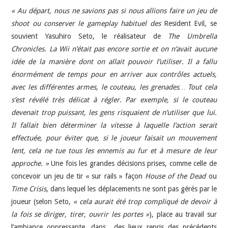
« Au départ, nous ne savions pas si nous allions faire un jeu de
shoot ou conserver le gameplay habituel des
Resident Evil, se
souvient Yasuhiro Seto, le réalisateur de
The Umbrella
Chronicles
.
La Wii n’était pas encore sortie et on n’avait aucune
idée de la manière dont on allait pouvoir l’utiliser. Il a fallu
énormément de temps pour en arriver aux contrôles actuels,
avec les différentes armes, le couteau, les grenades… Tout cela
s’est révélé très délicat à régler. Par exemple, si le couteau
devenait trop puissant, les gens risquaient de n’utiliser que lui.
Il fallait bien déterminer la vitesse à laquelle l’action serait
effectuée, pour éviter que, si le joueur faisait un mouvement
lent, cela ne tue tous les ennemis au fur et à mesure de leur
approche. »
Une fois les grandes décisions prises, comme celle de
concevoir un jeu de tir « sur rails » façon
House of the Dead
ou
Time Crisis
, dans lequel les déplacements ne sont pas gérés par le
joueur (selon Seto,
« cela aurait été trop compliqué de devoir à
la fois se diriger, tirer, ouvrir les portes »
), place au travail sur
l’ambiance oppressante, dans des lieux repris des précédents