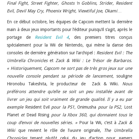
Final Fight, Street Fighter, Ghosts ‘n Goblins, Strider, Resident
Evil, Devil May Cry, Phoenix Wright, Viewtiful Joe, Okami
…
En ce début octobre, les équipes de Capcom mettent la dernière
main à deux jeux importants pour l’éditeur puisqu’il s’agit, après le
portage de
Resident Evil 4
, des premiers titres conçus
spécialement pour la Wii de Nintendo, qui mène la danse des
consoles de dernière génération sur l’archipel :
Resident Evil : The
Umbrella Chronicles
et
Zack & Wiki : Le Trésor de Barbaros
.
« Historiquement, Capcom ne sort pas de très gros jeux sur une
nouvelle console pendant sa période de lancement,
souligne
Hironobu Takeshita, le producteur de Zack & Wiki.
Nous
préférons attendre qu’elle se soit un peu installée avant de
livrer un jeu qui soit vraiment de grande qualité. Il y a eu par
exemple
Resident Evil
pour la PS1,
Onimusha
pour la PS2,
Lost
Planet
et
Dead Rising
pour la Xbox 360, qui donnaient tous le
coup d’envoi de nouvelles séries. »
Pour la Wii, c’est à
Zack &
Wiki
que revient le rôle de l’œuvre originale,
The Umbrella
Chronicles
tenant plutôt celui du jeu d’action pour gamers