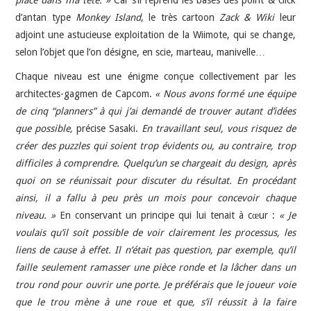
d’antan type
Monkey Island
, le très cartoon
Zack & Wiki
leur
adjoint une astucieuse exploitation de la Wiimote, qui se change,
selon l’objet que l’on désigne, en scie, marteau, manivelle…
Chaque niveau est une énigme conçue collectivement par les
architectes-gagmen de Capcom.
« Nous avons formé une équipe
de cinq “planners” à qui j’ai demandé de trouver autant d’idées
que possible,
précise Sasaki.
En travaillant seul, vous risquez de
créer des puzzles qui soient trop évidents ou, au contraire, trop
difficiles à comprendre. Quelqu’un se chargeait du design, après
quoi on se réunissait pour discuter du résultat. En procédant
ainsi, il a fallu à peu près un mois pour concevoir chaque
niveau. »
En conservant un principe qui lui tenait à cœur :
« Je
voulais qu’il soit possible de voir clairement les processus, les
liens de cause à effet. Il n’était pas question, par exemple, qu’il
faille seulement ramasser une pièce ronde et la lâcher dans un
trou rond pour ouvrir une porte. Je préférais que le joueur voie
que le trou mène à une roue et que, s’il réussit à la faire