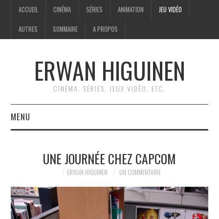
ACCUEIL
CINÉMA
SÉRIES
ANIMATION
JEU VIDÉO
AUTRES
SOMMAIRE
A PROPOS
ERWAN HIGUINEN
CINÉMA, SÉRIES, JEUX VIDÉO, ETC.
MENU
ACCUEIL
UNE JOURNÉE CHEZ CAPCOM
CINÉMA
ERWAN HIGUINEN
UN COMMENTAIRE
SÉRIES
ANIMATION