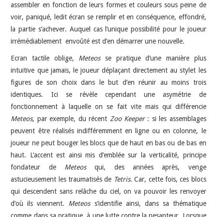
assembler en fonction de leurs formes et couleurs sous peine de
voir, paniqué, ledit écran se remplir et en conséquence, effondré,
la partie s’achever. Auquel cas l’unique possibilité pour le joueur
irrémédiablement envoûté est d’en démarrer une nouvelle.
Ecran tactile oblige,
Meteos
se pratique d’une manière plus
intuitive que jamais, le joueur déplaçant directement au stylet les
figures de son choix dans le but d’en réunir au moins trois
identiques. Ici se révèle cependant une asymétrie de
fonctionnement à laquelle on se fait vite mais qui différencie
Meteos
, par exemple, du récent
Zoo Keeper
: si les assemblages
peuvent être réalisés indifféremment en ligne ou en colonne, le
joueur ne peut bouger les blocs que de haut en bas ou de bas en
haut. L’accent est ainsi mis d’emblée sur la verticalité, principe
fondateur de
Meteos
qui, des années après, venge
astucieusement les traumatisés de
Tetris
. Car, cette fois, ces blocs
qui descendent sans relâche du ciel, on va pouvoir les renvoyer
d’où ils viennent.
Meteos
s’identifie ainsi, dans sa thématique
comme dans sa pratique, à une lutte contre la pesanteur. Lorsque