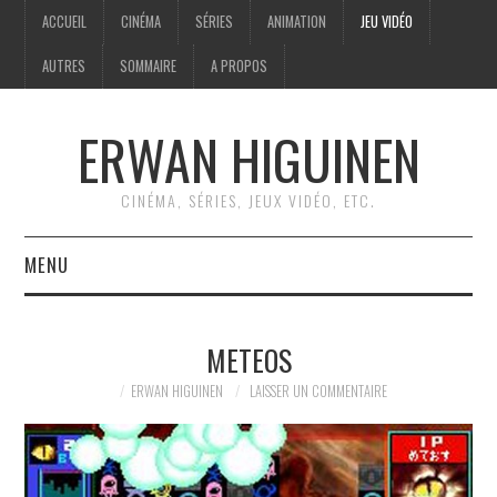
ACCUEIL
CINÉMA
SÉRIES
ANIMATION
JEU VIDÉO
AUTRES
SOMMAIRE
A PROPOS
ERWAN HIGUINEN
CINÉMA, SÉRIES, JEUX VIDÉO, ETC.
MENU
ACCUEIL
METEOS
CINÉMA
ERWAN HIGUINEN
LAISSER UN COMMENTAIRE
SÉRIES
ANIMATION