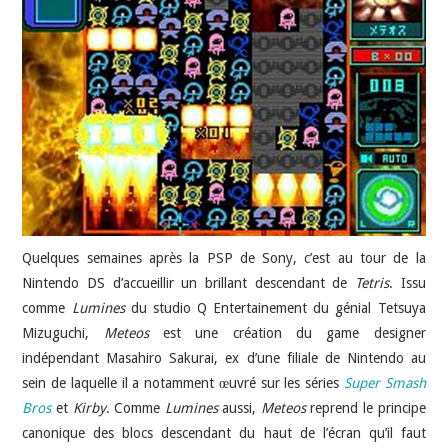
JEU VIDÉO
AUTRES
SOMMAIRE
A PROPOS
Quelques semaines après la PSP de Sony, c’est au tour de la
Nintendo DS d’accueillir un brillant descendant de
Tetris
. Issu
comme
Lumines
du studio Q Entertainement du génial Tetsuya
Mizuguchi,
Meteos
est une création du game designer
indépendant Masahiro Sakurai, ex d’une filiale de Nintendo au
sein de laquelle il a notamment œuvré sur les séries
Super Smash
Bros
et
Kirby
. Comme
Lumines
aussi,
Meteos
reprend le principe
canonique des blocs descendant du haut de l’écran qu’il faut